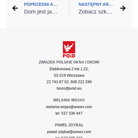
POPRZEDNI ARTYKUŁ
NASTĘPNY ARTYKUŁ
Dom jest jak dobrze napisany scenariusz. Somfy prezentuje kampanię TaHoma z udziałem Cezarego Pazury
Zobacz szkolenie FAKRO dla uczniów i nauczycieli
ZWIĄZEK POLSKIE OKNA I DRZWI
Elektronowa 2 lok 1.22,
03-219 Warszawa
22 743 87 02, 608 222 296
biuro@poid.eu
MELANIA WOJAS
melania.wojas@aveex.com
tel. 537 336 447
PAWEŁ ZDYBAŁ
pawel.zdybal@aveex.com