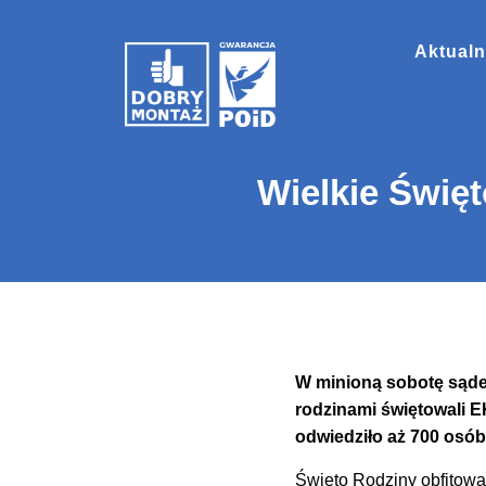
Aktualn
Wielkie Świę
W minioną sobotę sądec
rodzinami świętowali E
odwiedziło aż 700 osób
Święto Rodziny obfitował