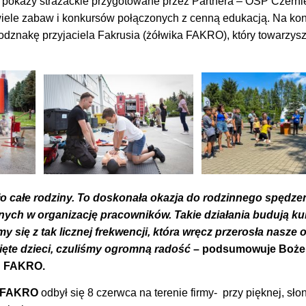
y pokazy strażackie przygotowane przez Partnera – OSP Czerni
 wiele zabaw i konkursów połączonych z cenną edukacją. Na kon
odznakę przyjaciela Fakrusia (żółwika FAKRO), który towarzysz
 całe rodziny. To doskonała okazja do rodzinnego spędzen
ych w organizację pracowników. Takie działania budują kult
 się z tak licznej frekwencji, która wręcz przerosła nasze 
ięte dzieci, czuliśmy ogromną radość
– podsumowuje Boże
u FAKRO.
z FAKRO
odbył się 8 czerwca na terenie firmy- przy pięknej, sł