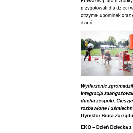
Prawdziwą furorę zrobił
przygotowali dla dzieci
otrzymał upominek oraz 
dzień.
Wydarzenie zgromadziło
integracja zaangażowan
ducha zespołu. Cieszymy
rozbawione i uśmiechn
Dyrektor Biura Zarząd
EKO – Dzień Dziecka 