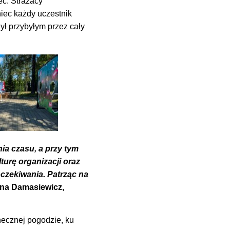
ec. Strażacy
iec każdy uczestnik
ył przybyłym przez cały
ia czasu, a przy tym
urę organizacji oraz
oczekiwania. Patrząc na
na Damasiewicz,
onecznej pogodzie, ku