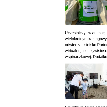
Uczestniczyli w animac
wielokrotnym kartingowy
odwiedzali stoisko Part
wirtualnej rzeczywistoś
wspinaczkowej. Dodatkow