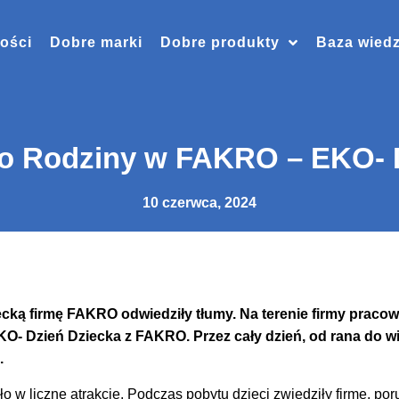
ości
Dobre marki
Dobre produkty
Baza wied
to Rodziny w FAKRO – EKO- 
10 czerwca, 2024
ką firmę FAKRO odwiedziły tłumy. Na terenie firmy pracow
KO- Dzień Dziecka z FAKRO. Przez cały dzień, od rana do wi
.
o w liczne atrakcje. Podczas pobytu dzieci zwiedziły firmę, por