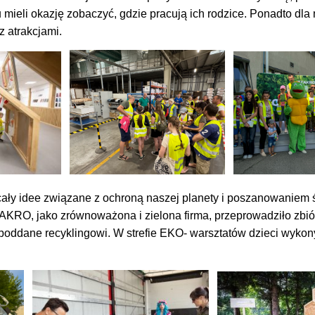
mieli okazję zobaczyć, gdzie pracują ich rodzice. Ponadto dla
z atrakcjami.
cały idee związane z ochroną naszej planety i poszanowaniem 
KRO, jako zrównoważona i zielona firma, przeprowadziło zbiórk
 poddane recyklingowi. W strefie EKO- warsztatów dzieci wyk