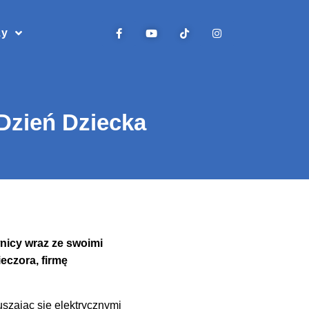
zy
Dzień Dziecka
nicy wraz ze swoimi
eczora, firmę
uszając się elektrycznymi