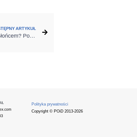
STĘPNY ARTYKUŁ
Jak chronić dom przed słońcem? Postaw na markizy do okien pionowych
AŁ
Polityka prywatności
ex.com
Copyright © POiD 2013-2026
33