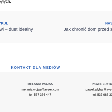
yłych.
YKUŁ
NA
wi – duet idealny
KONTAKT DLA MEDIÓW
MELANIA WOJAS
PAWEŁ ZDYB
melania.wojas@aveex.com
pawel.zdybal@ave
tel. 537 336 447
tel. 537 085 3