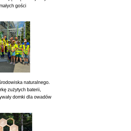
 małych gości
środowiska naturalnego.
ę zużytych baterii,
onywały domki dla owadów