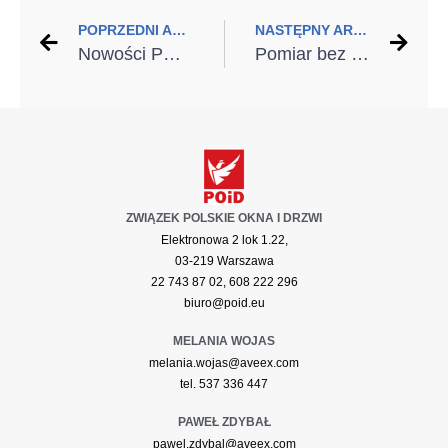
POPRZEDNI ARTYKUŁ
NASTĘPNY ARTYKUŁ
Nowości PORTA 2025
Pomiar bez pudła – laser krzyżowy i dalmierz w pracy montera
ZWIĄZEK POLSKIE OKNA I DRZWI
Elektronowa 2 lok 1.22,
03-219 Warszawa
22 743 87 02, 608 222 296
biuro@poid.eu
MELANIA WOJAS
melania.wojas@aveex.com
tel. 537 336 447
PAWEŁ ZDYBAŁ
pawel.zdybal@aveex.com