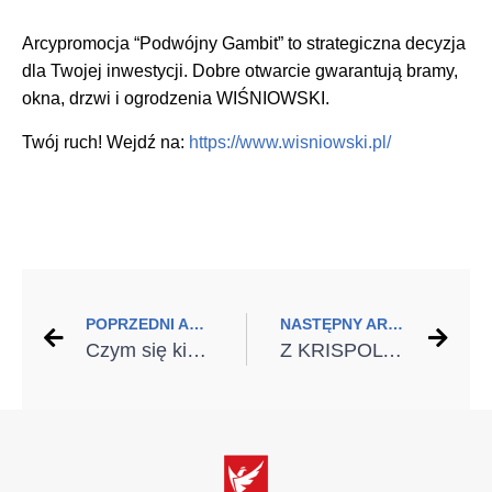
Arcypromocja “Podwójny Gambit” to strategiczna decyzja
dla Twojej inwestycji. Dobre otwarcie gwarantują bramy,
okna, drzwi i ogrodzenia WIŚNIOWSKI.
Twój ruch! Wejdź na:
https://www.wisniowski.pl/
POPRZEDNI ARTYKUŁ
NASTĘPNY ARTYKUŁ
Czym się kierować przy wyborze drzwi antywłamaniowych?
Z KRISPOL znajdziesz swój „Pomysł na Dom”