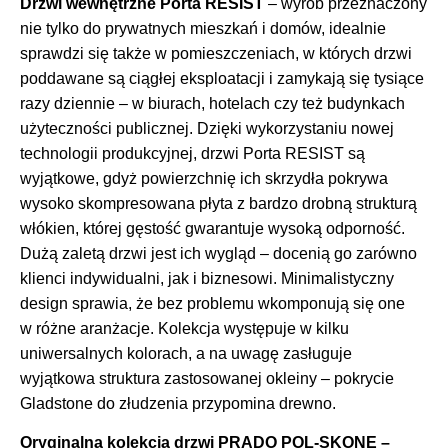
Drzwi wewnętrzne Porta RESIST
– wyrób przeznaczony
nie tylko do prywatnych mieszkań i domów, idealnie
sprawdzi się także w pomieszczeniach, w których drzwi
poddawane są ciągłej eksploatacji i zamykają się tysiące
razy dziennie – w biurach, hotelach czy też budynkach
użyteczności publicznej. Dzięki wykorzystaniu nowej
technologii produkcyjnej, drzwi Porta RESIST są
wyjątkowe, gdyż powierzchnię ich skrzydła pokrywa
wysoko skompresowana płyta z bardzo drobną strukturą
włókien, której gęstość gwarantuje wysoką odporność.
Dużą zaletą drzwi jest ich wygląd – docenią go zarówno
klienci indywidualni, jak i biznesowi. Minimalistyczny
design sprawia, że bez problemu wkomponują się one
w różne aranżacje. Kolekcja występuje w kilku
uniwersalnych kolorach, a na uwagę zasługuje
wyjątkowa struktura zastosowanej okleiny – pokrycie
Gladstone do złudzenia przypomina drewno.
Oryginalna kolekcja drzwi PRADO POL-SKONE
–