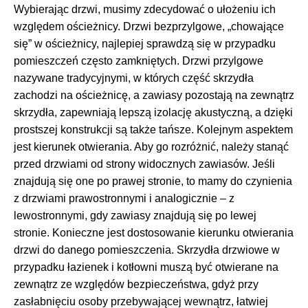
Wybierając drzwi, musimy zdecydować o ułożeniu ich
względem ościeżnicy. Drzwi bezprzylgowe, „chowające
się” w ościeżnicy, najlepiej sprawdzą się w przypadku
pomieszczeń często zamkniętych. Drzwi przylgowe
nazywane tradycyjnymi, w których część skrzydła
zachodzi na ościeżnicę, a zawiasy pozostają na zewnątrz
skrzydła, zapewniają lepszą izolację akustyczną, a dzięki
prostszej konstrukcji są także tańsze. Kolejnym aspektem
jest kierunek otwierania. Aby go rozróżnić, należy stanąć
przed drzwiami od strony widocznych zawiasów. Jeśli
znajdują się one po prawej stronie, to mamy do czynienia
z drzwiami prawostronnymi i analogicznie – z
lewostronnymi, gdy zawiasy znajdują się po lewej
stronie. Konieczne jest dostosowanie kierunku otwierania
drzwi do danego pomieszczenia. Skrzydła drzwiowe w
przypadku łazienek i kotłowni muszą być otwierane na
zewnątrz ze względów bezpieczeństwa, gdyż przy
zasłabnięciu osoby przebywającej wewnątrz, łatwiej