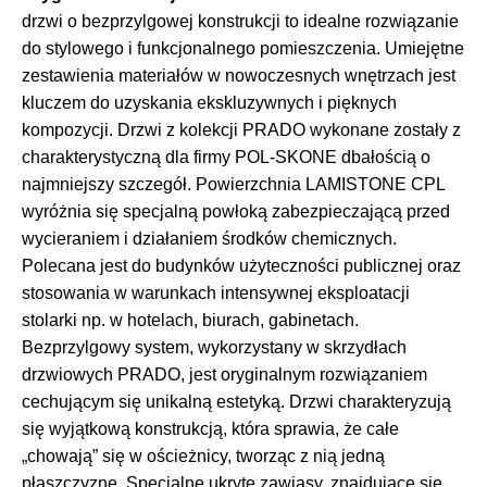
drzwi o bezprzylgowej konstrukcji to idealne rozwiązanie
do stylowego i funkcjonalnego pomieszczenia. Umiejętne
zestawienia materiałów w nowoczesnych wnętrzach jest
kluczem do uzyskania ekskluzywnych i pięknych
kompozycji. Drzwi z kolekcji PRADO wykonane zostały z
charakterystyczną dla firmy POL-SKONE dbałością o
najmniejszy szczegół. Powierzchnia LAMISTONE CPL
wyróżnia się specjalną powłoką zabezpieczającą przed
wycieraniem i działaniem środków chemicznych.
Polecana jest do budynków użyteczności publicznej oraz
stosowania w warunkach intensywnej eksploatacji
stolarki np. w hotelach, biurach, gabinetach.
Bezprzylgowy system, wykorzystany w skrzydłach
drzwiowych PRADO, jest oryginalnym rozwiązaniem
cechującym się unikalną estetyką. Drzwi charakteryzują
się wyjątkową konstrukcją, która sprawia, że całe
„chowają” się w ościeżnicy, tworząc z nią jedną
płaszczyznę. Specjalne ukryte zawiasy, znajdujące się