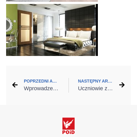
POPRZEDNI ARTYKUŁ
NASTĘPNY ARTYKUŁ
Wprowadzenie zawodu montera stolarki budowlanej coraz bliżej
Uczniowie z Białegostoku zwiedzili zakład produkcyjny firmy Hörmann