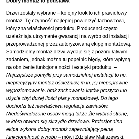
Dobry montaż to podstawa
Drzwi zostały wybrane – kolejny krok to ich prawidłowy
montaż. Tę czynność najlepiej powierzyć fachowcowi,
który zna właściwości produktu. Producenci często
uzależniają utrzymanie gwarancji na wyrób od instalacji
przeprowadzonej przez autoryzowaną ekipę montażową.
Samodzielny montaż drzwi wydaje się z pozoru łatwym
zadaniem, jednak można tu popełnić błędy, które wpłyną
na obniżenie funkcjonalności i estetyki produktu. –
Najczęstsze pomyłki przy samodzielnej instalacji to np.
nieprecyzyjny montaż ościeżnicy, m.in. jej niepoprawne
wypoziomowanie, brak zachowania kątów prostych lub
użycie zbyt dużej ilości piany montażowej. Do tego
dochodzi też niewłaściwa regulacja zawiasów.
Niedoświadczone osoby mogą także źle wybrać stronę,
w którą otwiera się skrzydło drzwiowe. Profesjonalna
ekipa wykona dobry montaż zapewniający pełną
funkcjonalność wyrobu
– mówi Zdzisław Maliszewski,