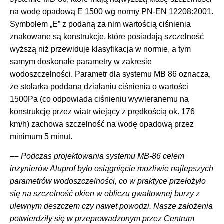
na wodę opadową E 1500 wg normy PN-EN 12208:2001.
Symbolem „E” z podaną za nim wartością ciśnienia
znakowane są konstrukcje, które posiadają szczelność
wyższą niż przewiduje klasyfikacja w normie, a tym
samym doskonałe parametry w zakresie
wodoszczelności. Parametr dla systemu MB 86 oznacza,
że stolarka poddana działaniu ciśnienia o wartości
1500Pa (co odpowiada ciśnieniu wywieranemu na
konstrukcję przez wiatr wiejący z prędkością ok. 176
km/h) zachowa szczelność na wodę opadową przez
minimum 5 minut.
–
–
Podczas projektowania systemu MB-86 celem
inżynierów Aluprof było osiągnięcie możliwie najlepszych
parametrów wodoszczelności, co w praktyce przełożyło
się na szczelność okien w obliczu gwałtownej burzy z
ulewnym deszczem czy nawet powodzi. Nasze założenia
potwierdziły się w przeprowadzonym przez Centrum