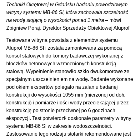
Techniki Okrętowej w Gdańsku badaniu powodziowym
witryny systemu MB-86 SI, która zachowała szczelność
na wodę stojącą o wysokości ponad 1 metra
– mówi
Zbigniew Poraj, Dyrektor Sprzedaży Obiektowej Aluprof.
Testowana witryna powstała z elementów systemu
Aluprof MB-86 SI i została zamontowana za pomocą
konsol stalowych do komory badawczej wykonanej z
bloczków betonowych wzmocnionych konstrukcją
stalową. Wypełnienie stanowiło szkło dwukomorowe ze
specjalnym uszczelnieniem na wodę. Badanie wykonane
pod okiem ekspertów polegało na zalaniu badanej
konstrukcji do wysokości 1055 mm (mierzonej od dołu
konstrukcji) i pomiarze ilości wody przeciekającej przez
konstrukcję po stronie przeciwnej po 6 godzinach
ekspozycji. Test potwierdził doskonałe parametry witryny
systemu MB-86 SI w zakresie wodoszczelności.
Zastosowanie tego rodzaju stolarki rekomendowane jest