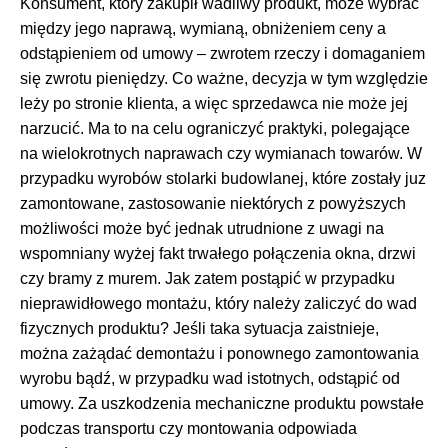
Konsument, który zakupił wadliwy produkt, może wybrać
między jego naprawą, wymianą, obniżeniem ceny a
odstąpieniem od umowy – zwrotem rzeczy i domaganiem
się zwrotu pieniędzy. Co ważne, decyzja w tym względzie
leży po stronie klienta, a więc sprzedawca nie może jej
narzucić. Ma to na celu ograniczyć praktyki, polegające
na wielokrotnych naprawach czy wymianach towarów. W
przypadku wyrobów stolarki budowlanej, które zostały juz
zamontowane, zastosowanie niektórych z powyższych
możliwości może być jednak utrudnione z uwagi na
wspomniany wyżej fakt trwałego połączenia okna, drzwi
czy bramy z murem. Jak zatem postąpić w przypadku
nieprawidłowego montażu, który należy zaliczyć do wad
fizycznych produktu? Jeśli taka sytuacja zaistnieje,
można zażądać demontażu i ponownego zamontowania
wyrobu bądź, w przypadku wad istotnych, odstąpić od
umowy. Za uszkodzenia mechaniczne produktu powstałe
podczas transportu czy montowania odpowiada