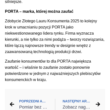
silniejsze.
PORTA – marka, której można zaufać
Zdobycie Złotego Lauru Konsumenta 2025 to kolejny
krok w umacnianiu pozycji PORTA jako
niekwestionowanego lidera rynku. Firma wyznacza
kierunki, a nie tylko za nimi podąża – tworzy rozwiązania,
które łączą najnowsze trendy w designie wnętrz z
zaawansowaną technologią produkcji drzwi.
Zaufanie konsumentów to dla PORTA największa
wartość – i właśnie to zaufanie zostało ponownie
potwierdzone w jednym z najważniejszych plebiscytów
konsumenckich w kraju.
POPRZEDNI ARTYKUŁ
NASTĘPNY ARTYKUŁ
Pomiar bez pudła – laser krzyżowy i dalmierz w pracy montera
Zobacz nagranie webinaru: „Sztuczna inteligencja. Jak najnowsze AI ułatwiają pracę sprzedawcy?”