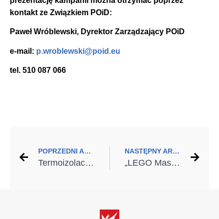
prezentację kampanii można otrzymać poprzez
kontakt ze Związkiem POiD:
Paweł Wróblewski, Dyrektor Zarządzający POiD
e-mail:
p.wroblewski@poid.eu
tel. 510 087 066
POPRZEDNI ARTYKUŁ
NASTĘPNY ARTYKUŁ
Termoizolacja budynków: szansa na oszczędność czy niepotrzebna inwestycja?
„LEGO Masters. Kierunek Polska” w showroomie WIŚNIOWSKI