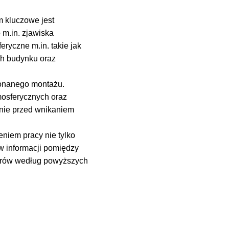
 kluczowe jest
 m.in. zjawiska
ryczne m.in. takie jak
ych budynku oraz
onanego montażu.
mosferycznych oraz
nie przed wnikaniem
eniem pracy nie tylko
w informacji pomiędzy
erów według powyższych