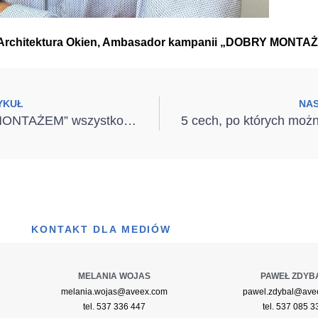
o Architektura Okien, Ambasador kampanii „DOBRY MONTAŻ
YKUŁ
NA
Z „DOBRYM MONTAŻEM” wszystko pasuje
KONTAKT DLA MEDIÓW
MELANIA WOJAS
PAWEŁ ZDYB
melania.wojas@aveex.com
pawel.zdybal@ave
tel. 537 336 447
tel. 537 085 3