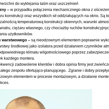
erzchni do wyklejania taśm oraz uszczelnień
zny –
w przypadku połączenia mechanicznego okna z ościeżem
ru konstrukcji oraz wszystkich sił oddziałujących na okno. Są to
zalnością temperaturową konstrukcji okiennych, warunki atmosfe
ia wiatru, ciężaru własnego, czy chociażby ruchów konstrukcyjn
ania użytkowników.
u warstwowego –
są nieodzownym elementem poprawnie wyk
stwy środkowej jako izolatora przed działaniem czynników at
dpowiedniego klimatu wilgotnościowego poprzez zabezpiecze
ek każdego montera.
wencji zadowolenie klientów i dobra opinia firmy jest zwieńcz
całego zespołu ofertująco-planującego. Zgranie i dobry przepły
uczowym elementem w procesie montażowym, a działanie mont
kces.