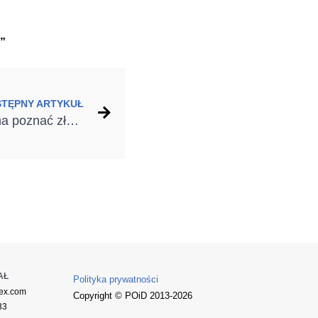
”
STĘPNY ARTYKUŁ
5 cech, po których można poznać zły montaż
AŁ
Polityka prywatności
ex.com
Copyright © POiD 2013-2026
33