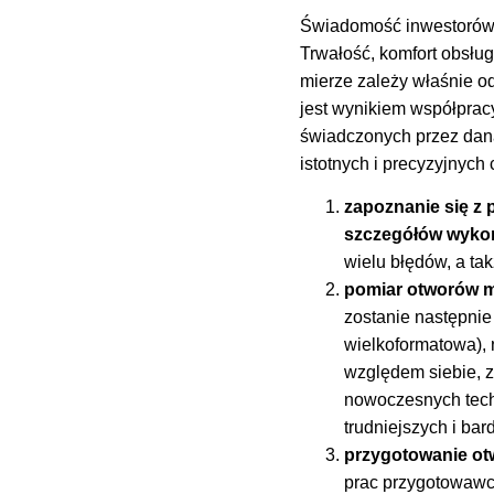
Świadomość inwestorów 
Trwałość, komfort obsłu
mierze zależy właśnie od
jest wynikiem współprac
świadczonych przez daną
istotnych i precyzyjnych
zapoznanie się z 
szczegółów wyko
wielu błędów, a t
pomiar otworów m
zostanie następnie
wielkoformatowa), 
względem siebie, 
nowoczesnych techn
trudniejszych i bar
przygotowanie o
prac przygotowawc