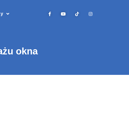
zy
ażu okna