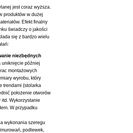
anej jest coraz wyższa.
ów produktów w dużej
teriałów. Efekt finalny
nku świadczy o jakości
łada się z bardzo wielu
łań:
owanie niezbędnych
 uniknięcie później
 prac montażowych
miary wyrobu, który
 trendami (stolarka
ędnić położenie otworów
itd. Wykorzystanie
ardem. W przypadku
ga wykonania szeregu
odmurowań, podlewek,