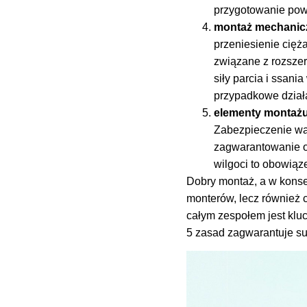
przygotowanie powi
montaż mechanic
przeniesienie cięża
związane z rozszer
siły parcia i ssan
przypadkowe dział
elementy montaż
Zabezpieczenie war
zagwarantowanie o
wilgoci to obowiąz
Dobry montaż, a w konsek
monterów, lecz również 
całym zespołem jest kl
5 zasad zagwarantuje su