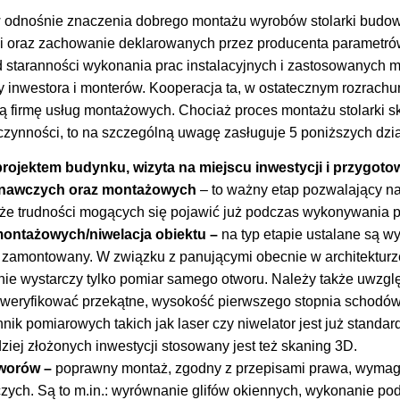
odnośnie znaczenia dobrego montażu wyrobów stolarki budowl
gi oraz zachowanie deklarowanych przez producenta parametr
 staranności wykonania prac instalacyjnych i zastosowanych ma
y inwestora i monterów. Kooperacja ta, w ostatecznym rozrachu
 firmę usług montażowych. Chociaż proces montażu stolarki sk
 czynności, to na szczególną uwagę zasługuje 5 poniższych dzia
projektem budynku, wizyta na miejscu inwestycji i przygot
nawczych oraz montażowych
– to ważny etap pozwalający na
akże trudności mogących się pojawić już podczas wykonywania
ontażowych/niwelacja obiektu –
na typ etapie ustalane są wy
 zamontowany. W związku z panującymi obecnie w architekturze
nie wystarczy tylko pomiar samego otworu. Należy także uwzgl
zweryfikować przekątne, wysokość pierwszego stopnia schodów 
ik pomiarowych takich jak laser czy niwelator jest już stand
dziej złożonych inwestycji stosowany jest też skaning 3D.
tworów –
poprawny montaż, zgodny z przepisami prawa, wyma
zych. Są to m.in.: wyrównanie glifów okiennych, wykonanie p