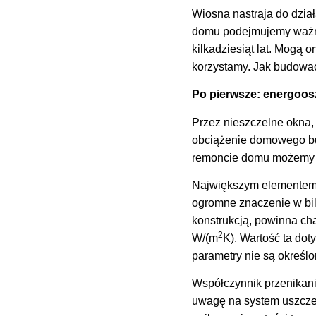
Wiosna nastraja do dzia
domu podejmujemy ważne
kilkadziesiąt lat. Mogą 
korzystamy. Jak budowa
Po pierwsze: energoos
Przez nieszczelne okna,
obciążenie domowego bu
remoncie domu możemy wi
Największym elementem 
ogromne znaczenie w bi
konstrukcją, powinna ch
2
W/(m
K). Wartość ta do
parametry nie są określo
Współczynnik przenikania
uwagę na system uszczel