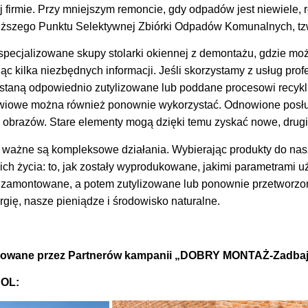
 firmie. Przy mniejszym remoncie, gdy odpadów jest niewiele, 
bliższego Punktu Selektywnej Zbiórki Odpadów Komunalnych, t
yspecjalizowane skupy stolarki okiennej z demontażu, gdzie mo
c kilka niezbędnych informacji. Jeśli skorzystamy z usług prof
staną odpowiednio zutylizowane lub poddane procesowi recyk
rzwiowe można również ponownie wykorzystać. Odnowione posłu
y obrazów. Stare elementy mogą dzięki temu zyskać nowe, drugi
e ważne są kompleksowe działania. Wybierając produkty do n
ich życia: to, jak zostały wyprodukowane, jakimi parametrami u
ą zamontowane, a potem zutylizowane lub ponownie przetworzo
ię, nasze pieniądze i środowisko naturalne.
owane przez Partnerów kampanii „DOBRY MONTAŻ-Zadbaj 
POL: