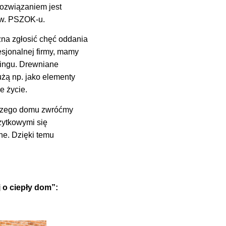
rozwiązaniem jest
zw. PSZOK-u.
żna zgłosić chęć oddania
esjonalnej firmy, mamy
lingu. Drewniane
żą np. jako elementy
e życie.
aszego domu zwróćmy
żytkowymi się
ne. Dzięki temu
o ciepły dom”: