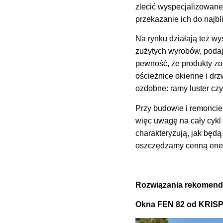
zlecić wyspecjalizowanej
przekazanie ich do naj
Na rynku działają też w
zużytych wyrobów, podają
pewność, że produkty zo
ościeżnice okienne i d
ozdobne: ramy luster cz
Przy budowie i remonci
więc uwagę na cały cykl 
charakteryzują, jak będ
oszczędzamy cenną energ
Rozwiązania rekomend
Okna FEN 82 od KRIS