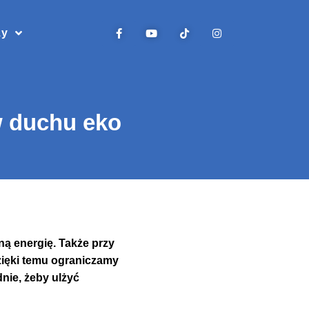
zy
w duchu eko
ą energię. Także przy
ięki temu ograniczamy
nie, żeby ulżyć