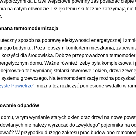
o współczynnika. Drzwi wejściowe powinny zaś posiadać ciepłe w
ia na całym obwodzie. Dzięki temu skutecznie zatrzymają nie tyl
.
onana termomodernizacja
uteczny sposób na poprawę efektywności energetycznej i zmni
anego budynku. Poza lepszym komfortem mieszkania, zapewnia
korzyści dla środowiska. Dobrze przeprowadzona termomoder
ergetycznym domu. Ważne również, żeby była kompleksowa i 
bejmowała też wymianę stolarki otworowej: okien, drzwi zewnę
 systemu grzewczego. Na termomodernizację można pozyskać
yste Powietrze
”, można też rozliczyć poniesione wydatki w ram
arowanie odpadów
 domu, w tym wymianie starych okien oraz drzwi na nowe pows
udowlanych nie należy wyrzucać do „zwykłego” pojemnika na o
arować? W przypadku dużego zakresu prac budowlano-remont