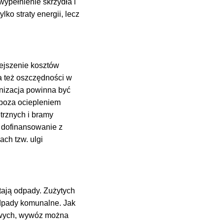
ypełnienie skrzydła i
ko straty energii, lecz
ejszenie kosztów
 też oszczędności w
nizacja powinna być
poza ociepleniem
trznych i bramy
 dofinansowanie z
ach tzw. ulgi
tają odpady. Zużytych
dpady komunalne. Jak
owych, wywóz można