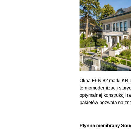
Okna FEN 82 marki KRISP
termomodernizacji stary
optymalnej konstrukcji 
pakietów pozwala na zna
Płynne membrany Souda