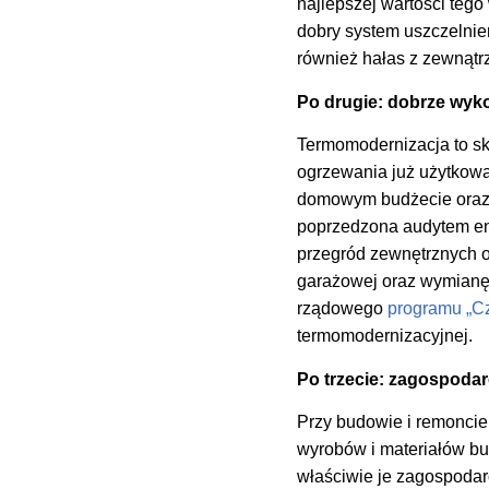
najlepszej wartości teg
dobry system uszczelnien
również hałas z zewnątrz
Po drugie: dobrze wyk
Termomodernizacja to sk
ogrzewania już użytkow
domowym budżecie oraz 
poprzedzona audytem en
przegród zewnętrznych o
garażowej oraz wymianę
rządowego
programu „Cz
termomodernizacyjnej.
Po trzecie: zagospod
Przy budowie i remoncie
wyrobów i materiałów b
właściwie je zagospod