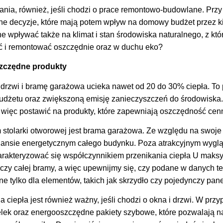
łania, również, jeśli chodzi o prace remontowo-budowlane. Prz
 decyzje, które mają potem wpływ na domowy budżet przez ki
one wpływać także na klimat i stan środowiska naturalnego, z kt
ć i remontować oszczędnie oraz w duchu eko?
zczędne produkty
 drzwi i bramę garażowa ucieka nawet od 20 do 30% ciepła. To 
dżetu oraz zwiększoną emisję zanieczyszczeń do środowiska.
ęc postawić na produkty, które zapewniają oszczędność cennej
stolarki otworowej jest brama garażowa. Ze względu na swoje
lansie energetycznym całego budynku. Poza atrakcyjnym wyglą
arakteryzować się współczynnikiem przenikania ciepła U maks
tyczy całej bramy, a więc upewnijmy się, czy podane w danych 
ne tylko dla elementów, takich jak skrzydło czy pojedynczy pane
 ciepła jest również ważny, jeśli chodzi o okna i drzwi. W pr
ek oraz energooszczędne pakiety szybowe, które pozwalają na