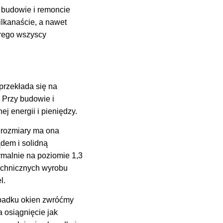
y budowie i remoncie
lkanaście, a nawet
órego wszyscy
przekłada się na
 Przy budowie i
 energii i pieniędzy.
 rozmiary ma ona
dem i solidną
ymalnie na poziomie 1,3
technicznych wyrobu
l.
zypadku okien zwróćmy
 osiągnięcie jak