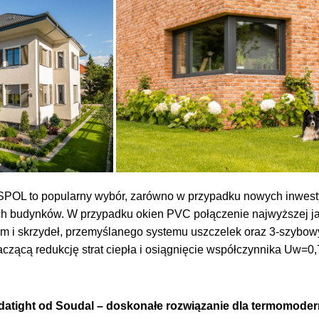
OL to popularny wybór, zarówno w przypadku nowych inwestyc
ch budynków. W przypadku okien PVC połączenie najwyższej ja
ram i skrzydeł, przemyślanego systemu uszczelek oraz 3-szyb
czącą redukcję strat ciepła i osiągnięcie współczynnika Uw=0,
tight od Soudal – doskonałe rozwiązanie dla termomodern