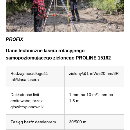
PROFIX
Dane techniczne lasera rotacyjnego
samopoziomującego zielonego PROLINE 15162
Rodzaj/moc/długość
zielony/≦1 mW/520 nm/3R
fali/klasa lasera
Dokładność linii
1 mm na 10 m/1 mm na
emitowanej przez
1,5 m
głowicę/pionownik
Zasięg bez/z detektorem
30/500 m