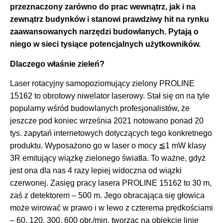
przeznaczony zarówno do prac wewnątrz, jak i na
zewnątrz budynków i stanowi prawdziwy hit na rynku
zaawansowanych narzędzi budowlanych. Pytają o
niego w sieci tysiące potencjalnych użytkowników.
Dlaczego właśnie zieleń?
Laser rotacyjny samopoziomujący zielony PROLINE
15162 to obrotowy niwelator laserowy. Stał się on na tyle
popularny wśród budowlanych profesjonalistów, że
jeszcze pod koniec września 2021 notowano ponad 20
tys. zapytań internetowych dotyczących tego konkretnego
produktu. Wyposażono go w laser o mocy ≦1 mW klasy
3R emitujący wiązkę zielonego światła. To ważne, gdyż
jest ona dla nas 4 razy lepiej widoczna od wiązki
czerwonej. Zasięg pracy lasera PROLINE 15162 to 30 m,
zaś z detektorem – 500 m. Jego obracająca się głowica
może wirować w prawo i w lewo z czterema prędkościami
– 60, 120, 300, 600 obr./min, tworząc na obiekcie linię