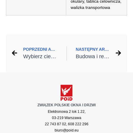
okulary, tablica celownicza,
walizka transportowa
POPRZEDNI ARTYKUŁ
NASTĘPNY ARTYKUŁ
Wybierz ciepłe drzwi zewnętrzne i oszczędzaj podwójnie
Budowa i remont domu – oszczędnie i w duchu eko
ZWIĄZEK POLSKIE OKNA I DRZWI
Elektronowa 2 lok 1.22,
03-219 Warszawa
22 743 87 02, 608 222 296
biuro@poid.eu