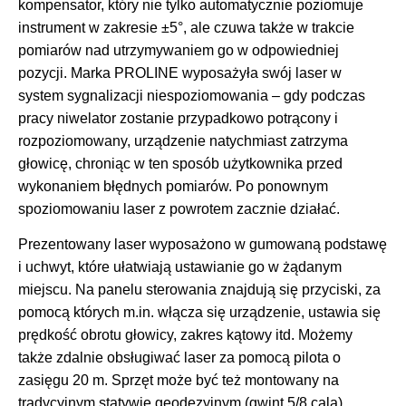
kompensator, który nie tylko automatycznie poziomuje
instrument w zakresie ±5°, ale czuwa także w trakcie
pomiarów nad utrzymywaniem go w odpowiedniej
pozycji. Marka PROLINE wyposażyła swój laser w
system sygnalizacji niespoziomowania – gdy podczas
pracy niwelator zostanie przypadkowo potrącony i
rozpoziomowany, urządzenie natychmiast zatrzyma
głowicę, chroniąc w ten sposób użytkownika przed
wykonaniem błędnych pomiarów. Po ponownym
spoziomowaniu laser z powrotem zacznie działać.
Prezentowany laser wyposażono w gumowaną podstawę
i uchwyt, które ułatwiają ustawianie go w żądanym
miejscu. Na panelu sterowania znajdują się przyciski, za
pomocą których m.in. włącza się urządzenie, ustawia się
prędkość obrotu głowicy, zakres kątowy itd. Możemy
także zdalnie obsługiwać laser za pomocą pilota o
zasięgu 20 m. Sprzęt może być też montowany na
tradycyjnym statywie geodezyjnym (gwint 5/8 cala).