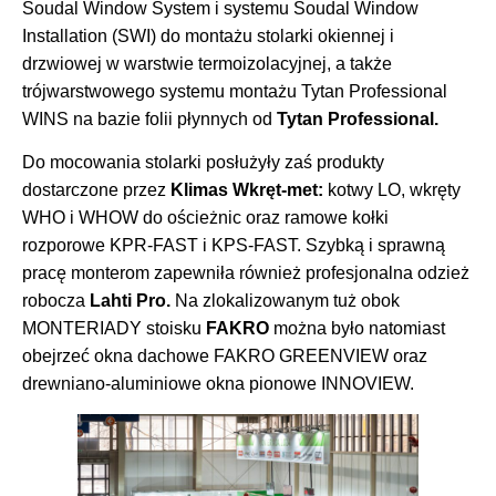
Soudal Window System i systemu Soudal Window
Installation (SWI) do montażu stolarki okiennej i
drzwiowej w warstwie termoizolacyjnej, a także
trójwarstwowego systemu montażu Tytan Professional
WINS na bazie folii płynnych od
Tytan Professional.
Do mocowania stolarki posłużyły zaś produkty
dostarczone przez
Klimas Wkręt-met
:
kotwy LO, wkręty
WHO i WHOW do ościeżnic oraz ramowe kołki
rozporowe KPR-FAST i KPS-FAST. Szybką i sprawną
pracę monterom zapewniła również profesjonalna odzież
robocza
Lahti Pro.
Na zlokalizowanym tuż obok
MONTERIADY stoisku
FAKRO
można było natomiast
obejrzeć okna dachowe FAKRO GREENVIEW oraz
drewniano-aluminiowe okna pionowe INNOVIEW.