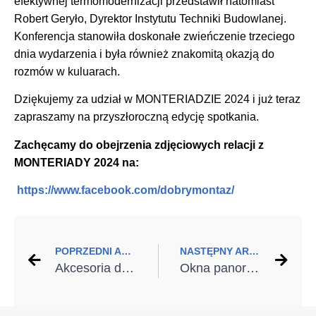
efektywnej termomodernizacji przedstawił natomiast
Robert Geryło, Dyrektor Instytutu Techniki Budowlanej.
Konferencja stanowiła doskonałe zwieńczenie trzeciego
dnia wydarzenia i była również znakomitą okazją do
rozmów w kuluarach.
Dziękujemy za udział w MONTERIADZIE 2024 i już teraz
zapraszamy na przyszłoroczną edycję spotkania.
Zachęcamy do obejrzenia zdjęciowych relacji z
MONTERIADY 2024 na:
https://www.facebook.com/dobrymontaz/
POPRZEDNI ARTYKUŁ
NASTĘPNY ARTYKUŁ
Akcesoria dla montera stolarki budowlanej – niezbędne wsparcie dla profesjonalistów
Okna panoramiczne i ich zalety, wady oraz możliwości