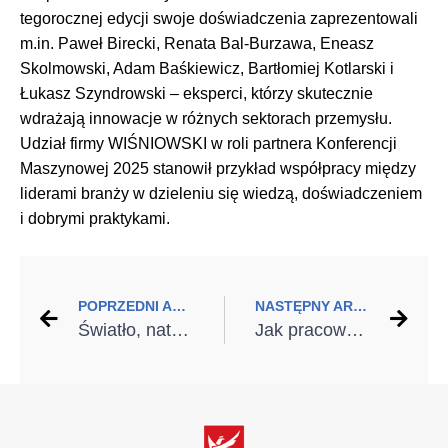
tegorocznej edycji swoje doświadczenia zaprezentowali
m.in. Paweł Birecki, Renata Bal-Burzawa, Eneasz
Skolmowski, Adam Baśkiewicz, Bartłomiej Kotlarski i
Łukasz Szyndrowski – eksperci, którzy skutecznie
wdrażają innowacje w różnych sektorach przemysłu.
Udział firmy WIŚNIOWSKI w roli partnera Konferencji
Maszynowej 2025 stanowił przykład współpracy między
liderami branży w dzieleniu się wiedzą, doświadczeniem
i dobrymi praktykami.
POPRZEDNI ARTYKUŁ
NASTĘPNY ARTYKUŁ
Światło, natura i technologia w nowoczesnym domu
Jak pracować wygodniej? Wielozadaniowe stoły robocze dla fachowca i majsterkowicza