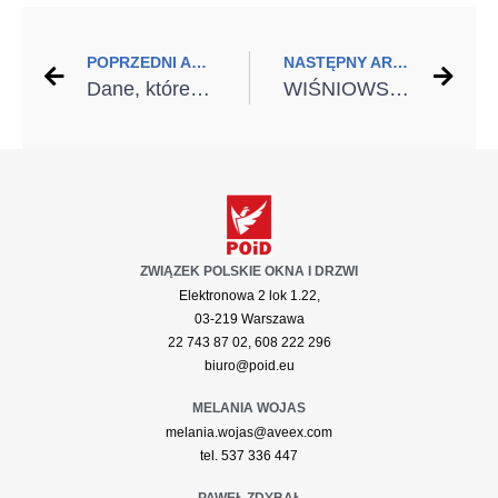
POPRZEDNI ARTYKUŁ
NASTĘPNY ARTYKUŁ
Dane, które napędzają efektywność – case study WIŚNIOWSKI
WIŚNIOWSKI z nagrodą „The Best of Industry 4.0” i głosem w dyskusji o zarządzaniu produkcją jutra
ZWIĄZEK POLSKIE OKNA I DRZWI
Elektronowa 2 lok 1.22,
03-219 Warszawa
22 743 87 02, 608 222 296
biuro@poid.eu
MELANIA WOJAS
melania.wojas@aveex.com
tel. 537 336 447