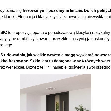
wyróżnia się
frezowanymi, poziomymi liniami. Do ich pełnyc
ne klamki. Elegancja i klasyczny styl zapewnia im niezwykłą un
SIC
to propozycja oparta o ponadczasową klasykę i rustykalny 
 Tradycyjne ramki i stylizowane przeszklenia czynią ją doskon
cottage.
dowadnia, jak wielkie wrażenie mogą wywierać nowoczes
lekko frezowane. Szkło jest tu dostępne w aż 6 różnych wersj
raz weneckiej. Drzwi z tej linii najlepiej doświetlą Twój przedpo