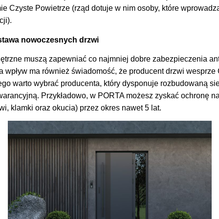
e Czyste Powietrze (rząd dotuje w nim osoby, które wprowadza
ji).
stawa nowoczesnych drzwi
trzne muszą zapewniać co najmniej dobre zabezpieczenia a
a wpływ ma również świadomość, że producent drzwi wesprze
tego warto wybrać producenta, który dysponuje rozbudowaną sie
warancyjną. Przykładowo, w PORTA możesz zyskać ochronę na
wi, klamki oraz okucia) przez okres nawet 5 lat.