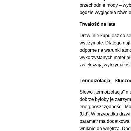
przechodnie mody – wybi
będzie wyglądała równie
Trwałość na lata
Drzwi nie kupujesz co se
wytrzymałe. Dlatego naj
odporne na warunki atmo
wykorzystanych materiał
zwiększają wytrzymałoś
Termoizolacja – klucz
Słowo „termoizolacja” ni
dobrze byłoby je zatrzy
energooszczędności. Mod
(Ud). W przypadku drzwi
parametr ma dodatkową za
wniknie do wnętrza. Do