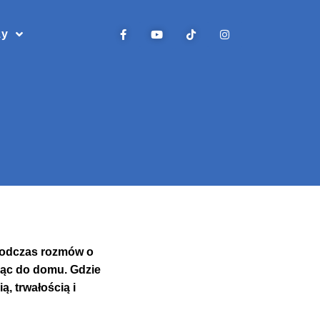
zy
 podczas rozmów o
ząc do domu. Gdzie
, trwałością i