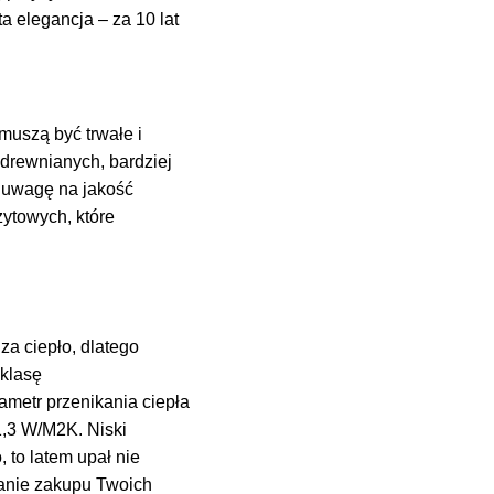
a elegancja – za 10 lat
 muszą być trwałe i
drewnianych, bardziej
ż uwagę na jakość
ytowych, które
za ciepło, dlatego
 klasę
ametr przenikania ciepła
1,3 W/M2K. Niski
 to latem upał nie
anie zakupu Twoich