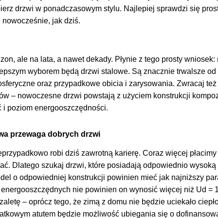
erz drzwi w ponadczasowym stylu. Najlepiej sprawdzi się prost
 nowocześnie, jak dziś.
zon, ale na lata, a nawet dekady. Płynie z tego prosty wniosek:
lepszym wyborem będą drzwi stalowe. Są znacznie trwalsze od 
sferyczne oraz przypadkowe obicia i zarysowania. Zwracaj te
ów – nowoczesne drzwi powstają z użyciem konstrukcji kompoz
ć i poziom energooszczędności.
owa przewaga dobrych drzwi
eprzypadkowo robi dziś zawrotną karierę. Coraz więcej płacimy 
mać. Dlatego szukaj drzwi, które posiadają odpowiednio wysoką
el o odpowiedniej konstrukcji powinien mieć jak najniższy par
 energooszczędnych nie powinien on wynosić więcej niż Ud = 
letę – oprócz tego, że zimą z domu nie będzie uciekało ciepło,
datkowym atutem będzie możliwość ubiegania się o dofinansow