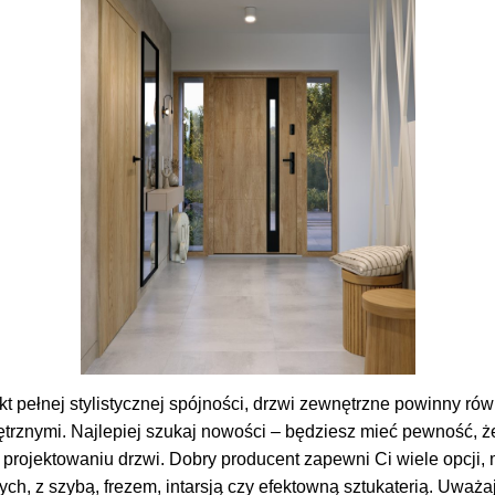
kt pełnej stylistycznej spójności, drzwi zewnętrzne powinny ró
trznymi. Najlepiej szukaj nowości – będziesz mieć pewność, ż
projektowaniu drzwi. Dobry producent zapewni Ci wiele opcji,
ch, z szybą, frezem, intarsją czy efektowną sztukaterią. Uważa