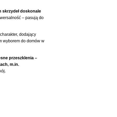
h skrzydeł doskonale
iwersalność – pasują do
charakter, dodający
ałym wyborem do domów w
ne przeszklenia –
ach, m.in.
kój.