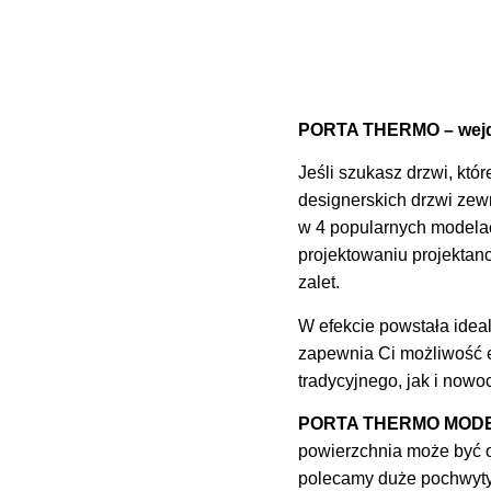
PORTA THERMO – wejdź
Jeśli szukasz drzwi, kt
designerskich drzwi zew
w 4 popularnych modelac
projektowaniu projektan
zalet.
W efekcie powstała idea
zapewnia Ci możliwość e
tradycyjnego, jak i now
PORTA THERMO MOD
powierzchnia może być 
polecamy duże pochwyty.