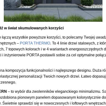
 w świat skumulowanych korzyści
óre łączą wszystkie powyższe korzyści, to polecamy Twojej uwa
nętrznych –
PORTA THERMO
. To 4 linie drzwi stalowych, z kt
h, 7 topowych kolorach i w 4 wariantach energooszczędnych do
ci i inżynierowie PORTA postawili sobie za cel optymalne połą
lna kompozycja funkcjonalności i najlepszego designu. Duża ró
lastycznej personalizacji Twoich nowych drzwi. Łatwo dopasu
oczesnego.
ERN
– to wybór dla zwolenników eleganckiego minimalizmu. Sa
ozdobiona pionowym panelem dopasowanym kolorystycznie do o
 Świetnie sprawdzi się w nowoczesnych i loftowych wnętrzach