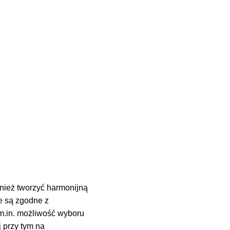
wnież tworzyć harmonijną
e są zgodne z
 m.in. możliwość wyboru
j przy tym na