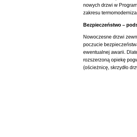
nowych drzwi w Programi
zakresu termomodernizac
Bezpieczeństwo – pod
Nowoczesne drzwi zewnę
poczucie bezpieczeństw
ewentualnej awarii. Dla
rozszerzoną opiekę pog
(ościeżnicę, skrzydło drz