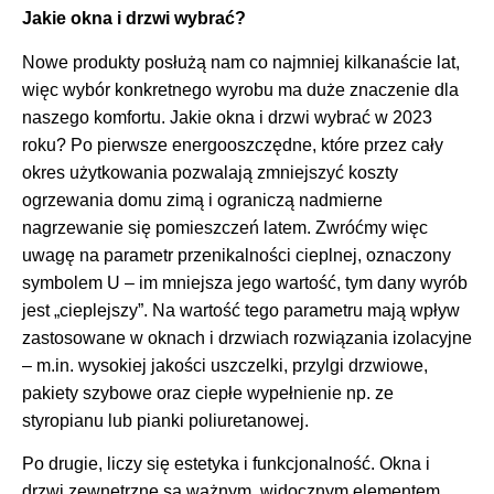
Jakie okna i drzwi wybrać?
Nowe produkty posłużą nam co najmniej kilkanaście lat,
więc wybór konkretnego wyrobu ma duże znaczenie dla
naszego komfortu. Jakie okna i drzwi wybrać w 2023
roku? Po pierwsze energooszczędne, które przez cały
okres użytkowania pozwalają zmniejszyć koszty
ogrzewania domu zimą i ograniczą nadmierne
nagrzewanie się pomieszczeń latem. Zwróćmy więc
uwagę na parametr przenikalności cieplnej, oznaczony
symbolem U – im mniejsza jego wartość, tym dany wyrób
jest „cieplejszy”. Na wartość tego parametru mają wpływ
zastosowane w oknach i drzwiach rozwiązania izolacyjne
– m.in. wysokiej jakości uszczelki, przylgi drzwiowe,
pakiety szybowe oraz ciepłe wypełnienie np. ze
styropianu lub pianki poliuretanowej.
Po drugie, liczy się estetyka i funkcjonalność. Okna i
drzwi zewnętrzne są ważnym, widocznym elementem