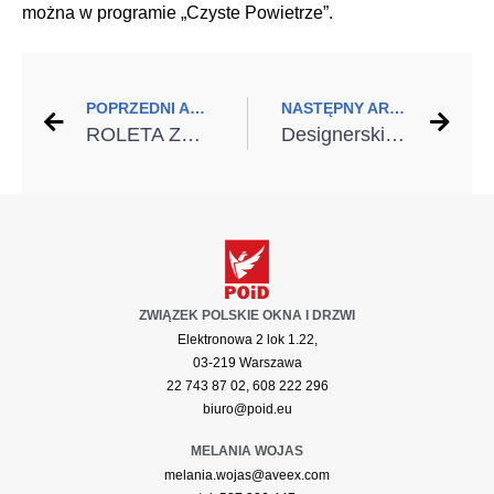
można w programie „Czyste Powietrze”.
POPRZEDNI ARTYKUŁ
NASTĘPNY ARTYKUŁ
ROLETA ZEWNĘTRZNA na okna dachowe
Designerskie drzwi do domu
ZWIĄZEK POLSKIE OKNA I DRZWI
Elektronowa 2 lok 1.22,
03-219 Warszawa
22 743 87 02, 608 222 296
biuro@poid.eu
MELANIA WOJAS
melania.wojas@aveex.com