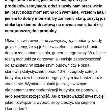
produktów sentyment, gdyż służyły nam przez wiele
lat, przychodzi moment na ich wymianę. Przełom lata i
jesieni to dobry moment, by zamienić starą, zużytą już
stolarkę okienno-drzwiową na nowoczesne, bardziej
energooszczędne produkty.
Okna i drzwi zewnętrzne zazwyczaj wymieniamy wtedy,
gdy czujemy, że są już nieszczelne
–
zamiast chronić
dom przed stratami ciepła, generują jego straty. W efekcie
rosną rachunki za ogrzewania i emisja zanieczyszczeń
do atmosfery. W dzisiejszym budownictwie okna
stanowią statystycznie ponad 40% przegrody całego
budynku, co w bilansie energetycznym ma bardzo duże
znaczenie. Wymiana stolarki jest więc ważnym
elementem termomodernizacji budynku, co poprawia
jego energooszczędność. Jak przeprowadzić inwestycję i
jakie rozwiązania wybrać, żeby cieszyć się ciepłem
i komfortem?