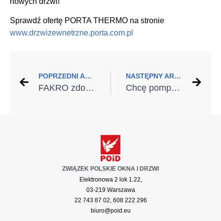
nowych drzwi!
Sprawdź ofertę PORTA THERMO na stronie
www.drzwizewnetrzne.porta.com.pl
POPRZEDNI ARTYKUŁ
NASTĘPNY ARTYKUŁ
FAKRO zdobywa Międzynarodową Nagrodę prof. Philipa Kotlera w kategorii Impact Brand
Chcę pompę ciepła – jak nie dać się oszukać? 20 rad
ZWIĄZEK POLSKIE OKNA I DRZWI
Elektronowa 2 lok 1.22,
03-219 Warszawa
22 743 87 02, 608 222 296
biuro@poid.eu