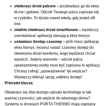
otwierasz drzwi palcem –
przykładasz go do ekey
dLine i gotowe. Odcisk Twojego palca zapisuje się
w czytniku. To działa nawet wtedy, gdy jesteś off-
line.
zdalnie otwierasz drzwi smartfonem –
wystarczy
zainstalować aplikację sterującą ekey bionyx.
ustawiasz dostęp czasowy –
jeśli masz aplikację
ekey bionyx, możesz nadać czasowy dostęp do
otwierania drzwi każdemu, kogo będziesz chciał
wpuścić. Jedyny warunek – odcisk palca
upoważnionej osoby musi być zapisany w aplikacji.
Chcesz cofnąć „upoważnienie” do wejścia?
Wystarczy kliknąć opcję „odbierz dostęp”.
Priorytet klucza
Obawiasz się zbyt dużego udziału technologii w tak
ważnej czynności, jak wejście do własnego domu?
Systemy w drzwiach PORTA THERMO mają zapisany