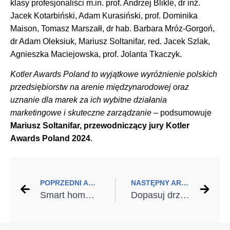
klasy profesjonaliści m.in. prof. Andrzej Blikle, dr inż.
Jacek Kotarbiński, Adam Kurasiński, prof. Dominika
Maison, Tomasz Marszałł, dr hab. Barbara Mróz-Gorgoń,
dr Adam Oleksiuk, Mariusz Soltanifar, red. Jacek Szlak,
Agnieszka Maciejowska, prof. Jolanta Tkaczyk.
Kotler Awards Poland to wyjątkowe wyróżnienie polskich
przedsiębiorstw na arenie międzynarodowej oraz
uznanie dla marek za ich wybitne działania
marketingowe i skuteczne zarządzanie
– podsumowuje
Mariusz Soltanifar, przewodniczący jury Kotler
Awards Poland 2024
.
POPRZEDNI ARTYKUŁ
NASTĘPNY ARTYKUŁ
Smart home – od czego zacząć? Postaw na bramę garażową z aplikacją WIŚNIOWSKI Connected
Dopasuj drzwi do inteligentnego domu