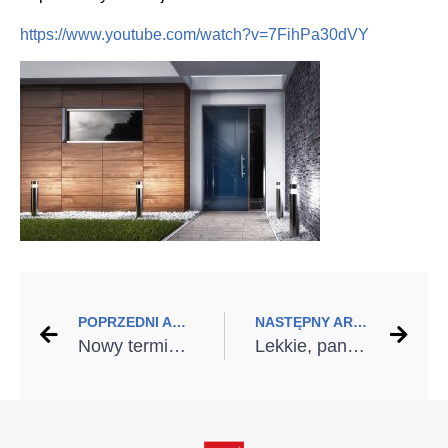
https://www.youtube.com/watch?v=7FihPa30dVY
POPRZEDNI ARTYKUŁ
NASTĘPNY ARTYKUŁ
Nowy termin webinarium na temat programu „Czyste Powietrze”
Lekkie, panoramiczne drzwi przesuwne – MB-Skyline Type R od Aluprof