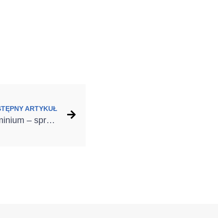
STĘPNY ARTYKUŁ
Drzwi zewnętrzne z aluminium – sprawdzone w każdych warunkach