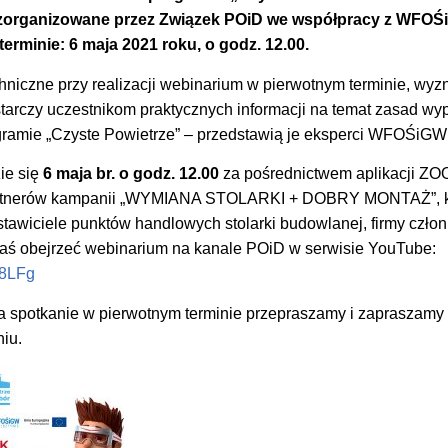
zorganizowane przez Związek POiD we współpracy z WFOŚiG
erminie: 6 maja 2021 roku, o godz. 12.00.
hniczne przy realizacji webinarium w pierwotnym terminie, wy
starczy uczestnikom praktycznych informacji na temat zasad wy
ramie „Czyste Powietrze” – przedstawią je eksperci WFOŚiGW 
ie się
6 maja br. o godz. 12.00
za pośrednictwem aplikacji ZO
artnerów kampanii „WYMIANA STOLARKI + DOBRY MONTAŻ”, kt
stawiciele punktów handlowych stolarki budowlanej, firmy czło
ś obejrzeć webinarium na kanale POiD w serwisie YouTube:
E8LFg
a spotkanie w pierwotnym terminie przepraszamy i zapraszam
iu.