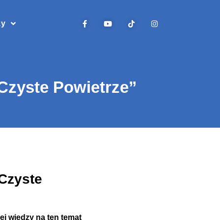
zy
Czyste Powietrze”
Czyste
j wiedzy na ten temat