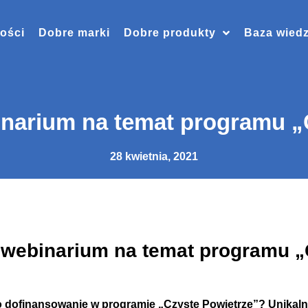
ości
Dobre marki
Dobre produkty
Baza wied
narium na temat programu „
28 kwietnia, 2021
 webinarium na temat programu „
 dofinansowanie w programie „Czyste Powietrze”? Unikalne