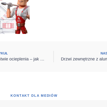
YKUŁ
NA
Montaż w warstwie ocieplenia – jak zamocować okno?
KONTAKT DLA MEDIÓW