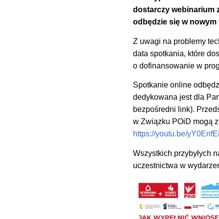
dostarczy webinarium 
odbędzie się w nowym t
Z uwagi na problemy tec
data spotkania, które do
o dofinansowanie w prog
Spotkanie online odbędz
dedykowana jest dla P
bezpośredni link). Przed
w Związku POiD mogą za
https://youtu.be/yY0Enf
Wszystkich przybyłych n
uczestnictwa w wydarzen