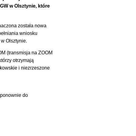
W w Olsztynie, które
znaczona została nowa
pełniania wniosku
w Olsztynie.
OM (transmisja na ZOOM
órzy otrzymają
nkowskie i niezrzeszone
y ponownie do