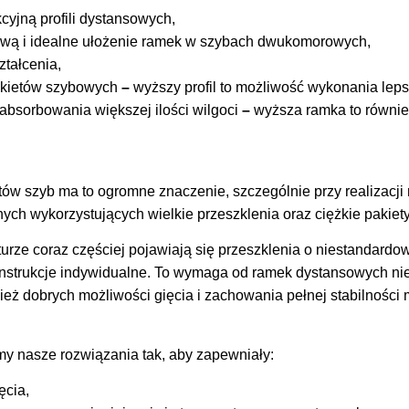
cyjną profili dystansowych,
ową i idealne ułożenie ramek w szybach dwukomorowych,
tałcenia,
akietów szybowych
–
wyższy profil to możliwość wykonania leps
absorbowania większej ilości wilgoci
–
wyższa ramka to równie
ów szyb ma to ogromne znaczenie, szczególnie przy realizacj
nych wykorzystujących wielkie przeszklenia oraz ciężkie pakie
rze coraz częściej pojawiają się przeszklenia o niestandardowy
konstrukcje indywidualne. To wymaga od ramek dystansowych nie
ież dobrych możliwości gięcia i zachowania pełnej stabilności
my nasze rozwiązania tak, aby zapewniały:
ęcia,