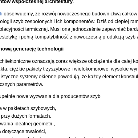
tów współczesnej architektury.
fi
obserwujemy, że rozwój nowoczesnego budownictwa całkowic
ogii szyb zespolonych i ich komponentów. Dziś od ciepłej ra
 izolacyjności termicznej. Musi ona jednocześnie zapewniać bar
, estetykę i pełną kompatybilność z nowoczesną produkcją szyb
nową generację technologii
hitektoniczne oznaczają coraz większe obciążenia dla całej ko
szkła, ciężkie pakiety trzyszybowe i wielokomorowe, wysokie w
listyczne systemy okienne powodują, że każdy element konstr
nicznych parametrów.
zupełnie nowe wyzwania dla producentów szyb:
a w pakietach szybowych,
 przy dużych formatach,
ania idealnej geometrii,
dotyczące trwałości,