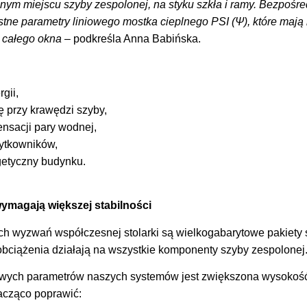
nym miejscu szyby zespolonej, na styku szkła i ramy. Bezpośred
stne parametry liniowego mostka cieplnego PSI (Ψ), które maj
w całego okna
– podkreśla Anna Babińska.
gii,
 przy krawędzi szyby,
nsacji pary wodnej,
żytkowników,
getyczny budynku.
ymagają większej stabilności
h wyzwań współczesnej stolarki są wielkogabarytowe pakiety
 obciążenia działają na wszystkie komponenty szyby zespolonej
owych parametrów naszych systemów jest zwiększona wysokość 
acząco poprawić: