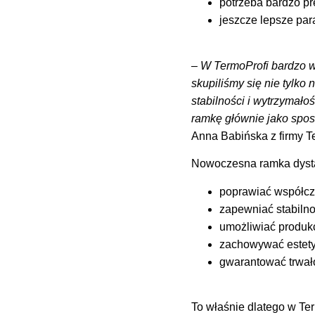
potrzeba bardzo p
jeszcze lepsze par
–
W TermoProfi bardzo wc
skupiliśmy się nie tylk
stabilności i wytrzymało
ramkę głównie jako spos
Anna Babińska z firm
Nowoczesna ramka dyst
poprawiać współcz
zapewniać stabiln
umożliwiać produkc
zachowywać estetyk
gwarantować trwało
To właśnie dlatego w Te