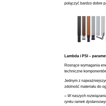
połączyć bardzo dobre p
Lambda i PSI – paramet
Rosnące wymagania energ
techniczne komponentów
Jednym z najważniejszyc
zdolność materiału do og
–
W naszych rozwiązani
rynku ramek dystansowyc