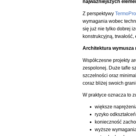
najważniejszych elemen
Z perspektywy
TermoPro
wymagania wobec technol
się już nie tylko dobrej
konstrukcyjną, trwałość
Architektura wymusza 
Współczesne projekty arc
zespolonej. Duże tafle 
szczelności oraz minima
coraz bliżej swoich gra
W praktyce oznacza to 
większe naprężeni
ryzyko odkształceń
konieczność zachow
wyższe wymagania 