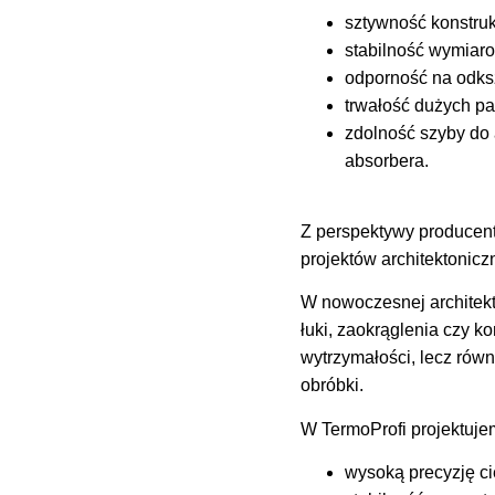
sztywność konstruk
stabilność wymiar
odporność na odksz
trwałość dużych p
zdolność szyby do 
absorbera.
Z perspektywy producent
projektów architektonicz
W nowoczesnej architektu
łuki, zaokrąglenia czy 
wytrzymałości, lecz równ
obróbki.
W TermoProfi projektuje
wysoką precyzję ci