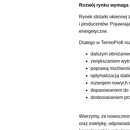
Rozwój rynku wymaga c
Rynek stolarki okiennej
i producentów. Pojawiaj
energetyczne.
Dlatego w TermoProfi roz
dalszym obniżanie
zwiększaniem wytrz
poprawą możliwośc
optymalizacją stab
rozwojem nowych 
dopasowaniem do zm
dostosowaniem pro
Wierzymy, że nowoczesna
oraz estetykę, odpowiada