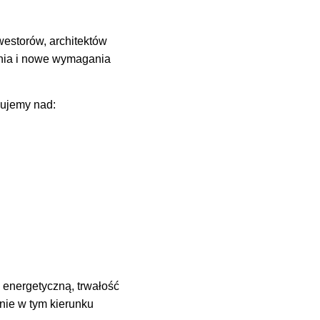
westorów, architektów
enia i nowe wymagania
cujemy nad:
energetyczną, trwałość
śnie w tym kierunku