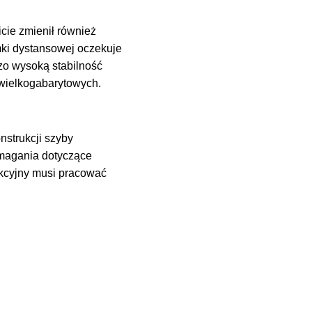
ie zmienił również
mki dystansowej oczekuje
dzo wysoką stabilność
 wielkogabarytowych.
nstrukcji szyby
ymagania dotyczące
ukcyjny musi pracować