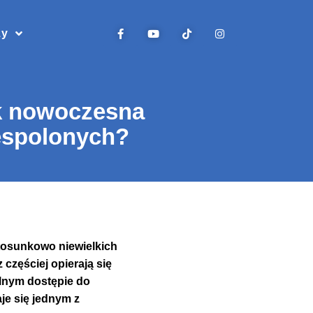
zy
ak nowoczesna
zespolonych?
tosunkowo niewielkich
częściej opierają się
lnym dostępie do
je się jednym z