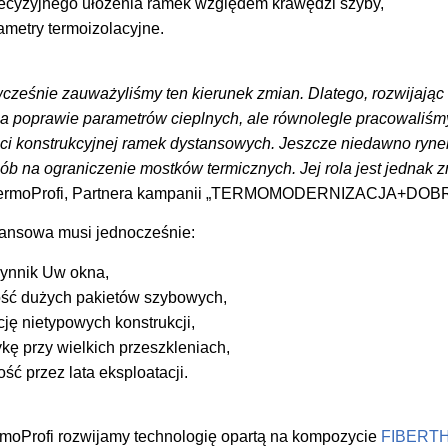
recyzyjnego ułożenia ramek względem krawędzi szyby,
ametry termoizolacyjne.
ześnie zauważyliśmy ten kierunek zmian. Dlatego, rozwijając 
o na poprawie parametrów cieplnych, ale równolegle pracowali
ści konstrukcyjnej ramek dystansowych. Jeszcze niedawno rynek
ób na ograniczenie mostków termicznych. Jej rola jest jednak 
y TermoProfi, Partnera kampanii „TERMOMODERNIZACJA+DO
ansowa musi jednocześnie:
ynnik Uw okna,
ość dużych pakietów szybowych,
ję nietypowych konstrukcji,
ę przy wielkich przeszkleniach,
ść przez lata eksploatacji.
rmoProfi rozwijamy technologię opartą na kompozycie
FIBERT