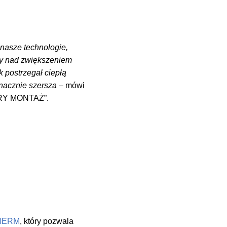
nasze technologie,
śmy nad zwiększeniem
 postrzegał ciepłą
znacznie szersza
– mówi
BRY MONTAŻ”.
HERM
, który pozwala