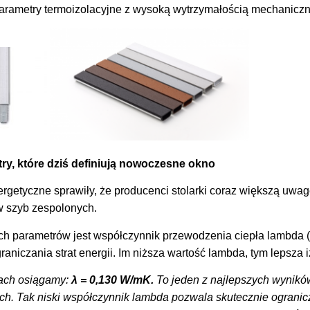
arametry termoizolacyjne z wysoką wytrzymałością mechaniczn
ry, które dziś definiują nowoczesne okno
etyczne sprawiły, że producenci stolarki coraz większą uwag
 szyb zespolonych.
h parametrów jest współczynnik przewodzenia ciepła lambda (λ
raniczania strat energii. Im niższa wartość lambda, tym lepsza 
ach osiągamy:
λ = 0,130 W/mK.
To jeden z najlepszych wynikó
h. Tak niski współczynnik lambda pozwala skutecznie ogranic