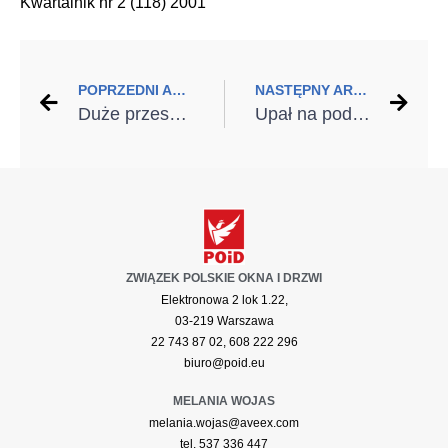
Kwartalnik nr 2 (118) 2001
POPRZEDNI ARTYKUŁ
NASTĘPNY ARTYKUŁ
Duże przeszklenia, większe wyzwania. Jak nowoczesna architektura zmienia technologie szyb zespolonych?
Upał na poddaszu? Podpowiadamy, na co zwrócić uwagę przy wyborze osłon okiennych
ZWIĄZEK POLSKIE OKNA I DRZWI
Elektronowa 2 lok 1.22,
03-219 Warszawa
22 743 87 02, 608 222 296
biuro@poid.eu
MELANIA WOJAS
melania.wojas@aveex.com
tel. 537 336 447