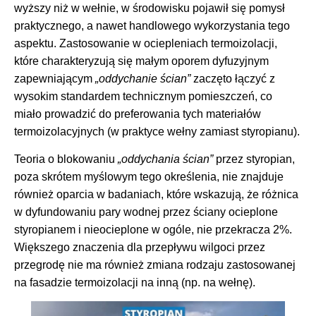
wyższy niż w wełnie, w środowisku pojawił się pomysł
praktycznego, a nawet handlowego wykorzystania tego
aspektu. Zastosowanie w ociepleniach termoizolacji,
które charakteryzują się małym oporem dyfuzyjnym
zapewniającym
„oddychanie ścian”
zaczęto łączyć z
wysokim standardem technicznym pomieszczeń, co
miało prowadzić do preferowania tych materiałów
termoizolacyjnych (w praktyce wełny zamiast styropianu).
Teoria o blokowaniu
„oddychania ścian”
przez styropian,
poza skrótem myślowym tego określenia, nie znajduje
również oparcia w badaniach, które wskazują, że różnica
w dyfundowaniu pary wodnej przez ściany ocieplone
styropianem i nieocieplone w ogóle, nie przekracza 2%.
Większego znaczenia dla przepływu wilgoci przez
przegrodę nie ma również zmiana rodzaju zastosowanej
na fasadzie termoizolacji na inną (np. na wełnę).