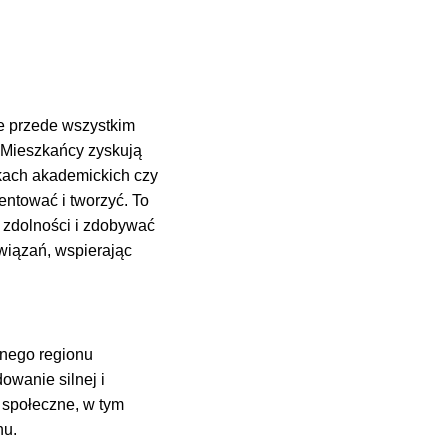
e przede wszystkim
. Mieszkańcy zyskują
dkach akademickich czy
entować i tworzyć. To
e zdolności i zdobywać
wiązań, wspierając
nego regionu
owanie silnej i
i społeczne, w tym
nu.