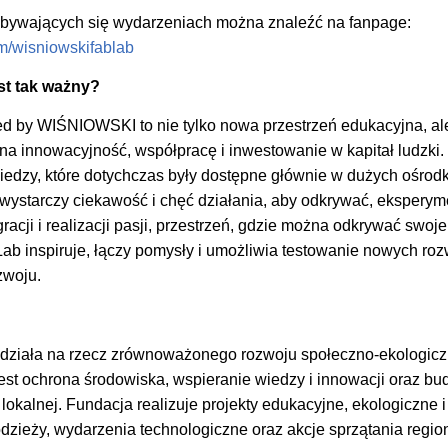
dbywających się wydarzeniach można znaleźć na fanpage:
m/wisniowskifablab
est tak ważny?
d by WIŚNIOWSKI to nie tylko nowa przestrzeń edukacyjna, al
 na innowacyjność, współpracę i inwestowanie w kapitał ludzki
 wiedzy, które dotychczas były dostępne głównie w dużych ośro
 wystarczy ciekawość i chęć działania, aby odkrywać, eksperym
gracji i realizacji pasji, przestrzeń, gdzie można odkrywać swoj
b inspiruje, łączy pomysły i umożliwia testowanie nowych roz
zwoju.
działa na rzecz zrównoważonego rozwoju społeczno-ekologicz
est ochrona środowiska, wspieranie wiedzy i innowacji oraz bud
okalnej. Fundacja realizuje projekty edukacyjne, ekologiczne 
łodzieży, wydarzenia technologiczne oraz akcje sprzątania regio