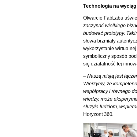
Technologia na wyciągn
Otwarcie FabLabu uświet
zaczynać wielkiego bizn
budować prototypy. Taki
słowa brzmiały autentycz
wykorzystanie wirtualnej
symboliczny sposób podkr
się działalność tej innow
– Naszą misją jest łącz
Wierzymy, że kompetencj
współpracy i równego dos
wiedzy, może eksperymen
służyła ludziom, wspiera
Horyzont 360.