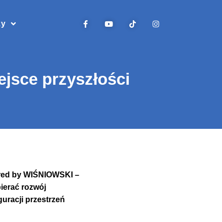
zy
jsce przyszłości
wered by WIŚNIOWSKI –
ierać rozwój
guracji przestrzeń