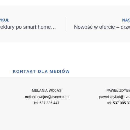
YKUŁ
NA
Od neuroarchitektury po smart home – jak stworzyć wspierające wnętrze
KONTAKT DLA MEDIÓW
MELANIA WOJAS
PAWEŁ ZDYB
melania.wojas@aveex.com
pawel.zdybal@ave
tel. 537 336 447
tel. 537 085 3