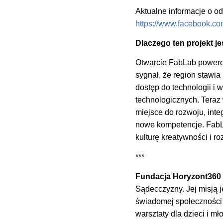
Aktualne informacje o o
https://www.facebook.co
Dlaczego ten projekt j
Otwarcie FabLab powere
sygnał, że region stawia
dostęp do technologii i
technologicznych. Teraz
miejsce do rozwoju, inte
nowe kompetencje. FabLa
kulturę kreatywności i ro
***
Fundacja Horyzont360
Sądecczyzny. Jej misją j
świadomej społeczności l
warsztaty dla dzieci i m