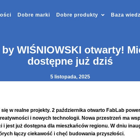
ości
Dobre marki
Dobre produkty
Baza wied
by WIŚNIOWSKI otwarty! Mie
dostępne już dziś
5 listopada, 2025
ją się w realne projekty. 2 października otwarto FabLab po
reatywności i nowych technologii. Nowa przestrzeń ma wsp
i i jest już dostępna dla mieszkańców regionu. W dniu inau
których łączy ciekawość i chęć budowania przyszłości.