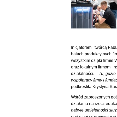
Inicjatorem i twórcą Fa
halach produkcyjnych fi
wszystkim dzięki firmie
oraz lokalnym firmom, i
działalności.
– Tu, gdzie
współpracy firmy i fund
podkreśliła Krystyna Ba
Wśród zaproszonych gośc
działania na rzecz eduk
nabyte umiejętności słu
pędzącej rzeczywistości.