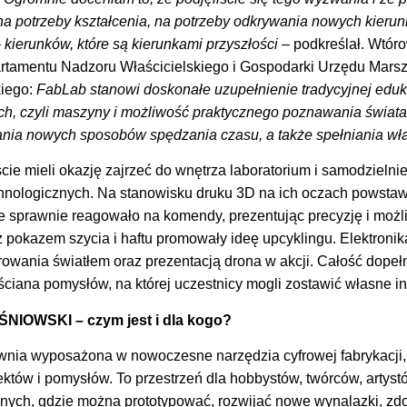
a potrzeby kształcenia, na potrzeby odkrywania nowych kieru
kierunków, które są kierunkami przyszłości
– podkreślał. Wtór
artamentu Nadzoru Właścicielskiego i Gospodarki Urzędu Mars
iego:
FabLab stanowi doskonałe uzupełnienie tradycyjnej edukac
ch, czyli maszyny i możliwość praktycznego poznawania świata.
wania nowych sposobów spędzania czasu, a także spełniania w
ie mieli okazję zajrzeć do wnętrza laboratorium i samodzielni
chnologicznych. Na stanowisku druku 3D na ich oczach powstawa
ne sprawnie reagowało na komendy, prezentując precyzję i możl
 pokazem szycia i haftu promowały ideę upcyklingu. Elektronika
owania światłem oraz prezentacją drona w akcji. Całość dopełn
ściana pomysłów, na której uczestnicy mogli zostawić własne in
NIOWSKI – czym jest i dla kogo?
wnia wyposażona w nowoczesne narzędzia cyfrowej fabrykacji,
ektów i pomysłów. To przestrzeń dla hobbystów, twórców, artystó
anych, gdzie można prototypować, rozwijać nowe wynalazki, z