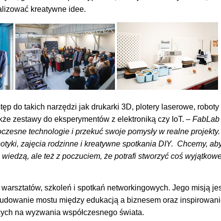
alizować kreatywne idee.
tęp do takich narzędzi jak drukarki 3D, plotery laserowe, robot
 także zestawy do eksperymentów z elektroniką czy IoT.
– FabLab t
zesne technologie i przekuć swoje pomysły w realne projekty.
botyki, zajęcia rodzinne i kreatywne spotkania DIY. Chcemy, aby 
 wiedzą, ale też z poczuciem, że potrafi stworzyć coś wyjątkow
warsztatów, szkoleń i spotkań networkingowych. Jego misją jes
budowanie mostu między edukacją a biznesem oraz inspirowani
ych na wyzwania współczesnego świata.