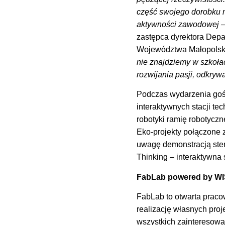
część swojego dorobku n
aktywności zawodowej – 
zastępca dyrektora Dep
Województwa Małopolsk
nie znajdziemy w szkoła
rozwijania pasji, odkry
Podczas wydarzenia gośc
interaktywnych stacji te
robotyki ramię robotycz
Eko-projekty połączone z
uwagę demonstracją ster
Thinking – interaktywna 
FabLab powered by WIŚ
FabLab to otwarta praco
realizację własnych proj
wszystkich zainteresow