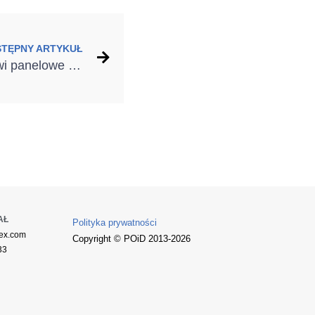
STĘPNY ARTYKUŁ
Nowość w ofercie – drzwi panelowe od Stalprodukt-Zamość
AŁ
Polityka prywatności
ex.com
Copyright © POiD 2013-2026
33