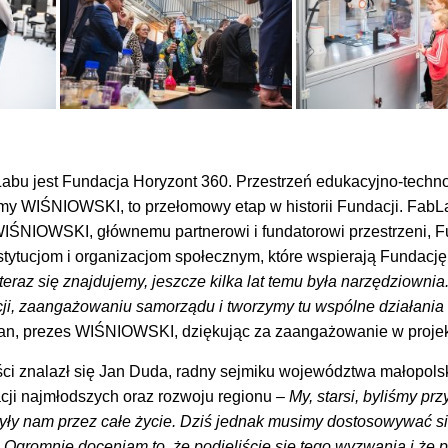
bLabu jest Fundacja Horyzont 360. Przestrzeń edukacyjno-techn
rmy WIŚNIOWSKI, to przełomowy etap w historii Fundacji. FabLa
 WIŚNIOWSKI, głównemu partnerowi i fundatorowi przestrzeni, 
nstytucjom i organizacjom społecznym, które wspierają Fundacj
 teraz się znajdujemy, jeszcze kilka lat temu była narzędziownia.
acji, zaangażowaniu samorządu i tworzymy tu wspólne działania
ran, prezes WIŚNIOWSKI, dziękując za zaangażowanie w projek
i znalazł się Jan Duda, radny sejmiku województwa małopolski
acji najmłodszych oraz rozwoju regionu
– My, starsi, byliśmy pr
żyły nam przez całe życie. Dziś jednak musimy dostosowywać s
 Ogromnie doceniam to, że podjęliście się tego wyzwania i że 