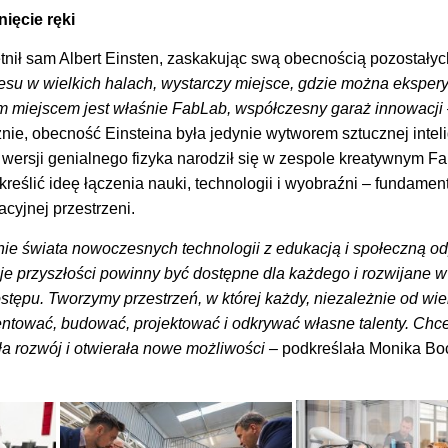
ięcie ręki
nił sam Albert Einsten, zaskakując swą obecnością pozostałyc
esu w wielkich halach, wystarczy miejsce, gdzie można ekspery
m miejscem jest właśnie FabLab, współczesny garaż innowacji
nie, obecność Einsteina była jedynie wytworem sztucznej intel
 wersji genialnego fizyka narodził się w zespole kreatywnym Fa
eślić ideę łączenia nauki, technologii i wyobraźni – fundament
acyjnej przestrzeni.
enie świata nowoczesnych technologii z edukacją i społeczną o
e przyszłości powinny być dostępne dla każdego i rozwijane w
tępu. Tworzymy przestrzeń, w której każdy, niezależnie od wie
tować, budować, projektować i odkrywać własne talenty. Chce
ła rozwój i otwierała nowe możliwości –
podkreślała Monika Boc