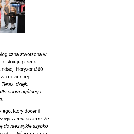
ologiczna stworzona w
b istnieje przede
Fundacji Horyzont360
ę w codziennej
 Teraz, dzięki
 dla dobra ogólnego
–
t.
ego, który docenił
zyzwyczajeni do tego, że
ię do niezwykle szybko
przekazaliście znaczną