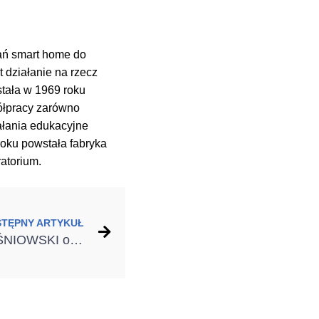
ań smart home do
 działanie na rzecz
tała w 1969 roku
półpracy zarówno
iałania edukacyjne
oku powstała fabryka
atorium.
STĘPNY ARTYKUŁ
FabLab powered by WIŚNIOWSKI otwarty! Miejsce przyszłości dostępne już dziś