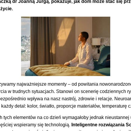
aczką dr Joanną Jurgą, pokazuje, jak dom może stać się prze
życie.
żywamy najważniejsze momenty – od powitania nowonarodzon
rcia w trudnych sytuacjach. Stanowi on scenerię codziennych r
 bezpośrednio wpływa na nasz nastrój, zdrowie i relacje. Neuroar
każdy detal: kolor, światło, proporcje materiałów, temperaturę c
h tych elementów na co dzień wymagałoby jednak nieustannej 
zęściej wspieramy się technologią.
Inteligentne rozwiązania S