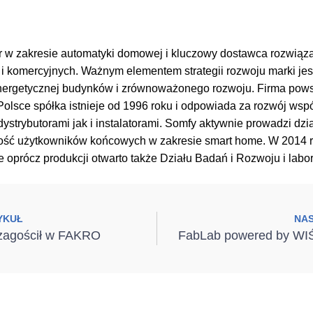
r w zakresie automatyki domowej i kluczowy dostawca rozwiąz
 komercyjnych. Ważnym elementem strategii rozwoju marki jest
nergetycznej budynków i zrównoważonego rozwoju. Firma pows
Polsce spółka istnieje od 1996 roku i odpowiada za rozwój ws
 dystrybutorami jak i instalatorami. Somfy aktywnie prowadzi dz
ość użytkowników końcowych w zakresie smart home. W 2014 r
oprócz produkcji otwarto także Działu Badań i Rozwoju i labor
YKUŁ
NA
zagościł w FAKRO