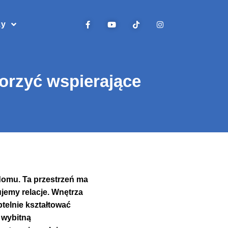
zy
orzyć wspierające
domu. Ta przestrzeń ma
ujemy relacje. Wnętrza
btelnie kształtować
 wybitną