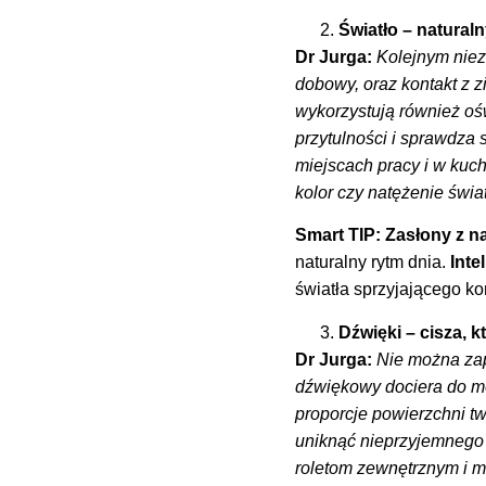
Światło – natural
Dr Jurga:
Kolejnym niezw
dobowy, oraz kontakt z 
wykorzystują również oświ
przytulności i sprawdza 
miejscach pracy i w kuc
kolor czy natężenie świa
Smart TIP:
Zasłony z 
naturalny rytm dnia.
Inte
światła sprzyjającego ko
Dźwięki – cisza, k
Dr Jurga:
Nie można zapo
dźwiękowy dociera do mó
proporcje powierzchni t
uniknąć nieprzyjemnego e
roletom zewnętrznym i m