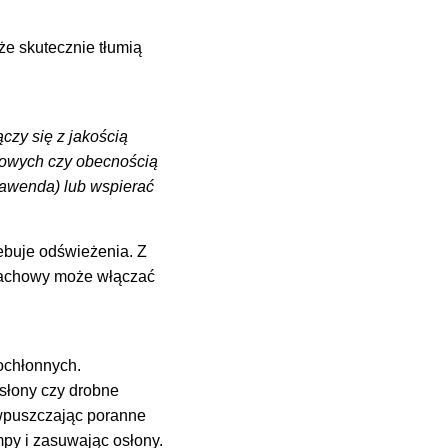
że skutecznie tłumią
czy się z jakością
niowych czy obecnością
(lawenda) lub wspierać
ebuje odświeżenia. Z
apachowy może włączać
ochłonnych.
asłony czy drobne
 wpuszczając poranne
mpy i zasuwając osłony.