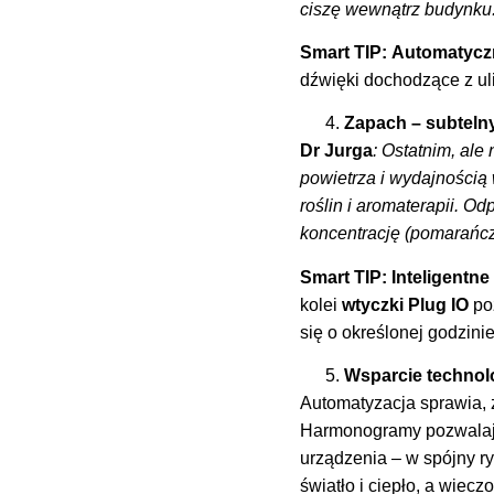
ciszę wewnątrz budynku
Smart TIP:
Automatycz
dźwięki dochodzące z uli
Zapach – subtelny
Dr Jurga
: Ostatnim, ale
powietrza i wydajnością
roślin i aromaterapii. O
koncentrację (pomarańcz
Smart TIP:
Inteligentne
kolei
wtyczki Plug IO
poz
się o określonej godzin
Wsparcie technol
Automatyzacja sprawia, 
Harmonogramy pozwalają 
urządzenia – w spójny r
światło i ciepło, a wie