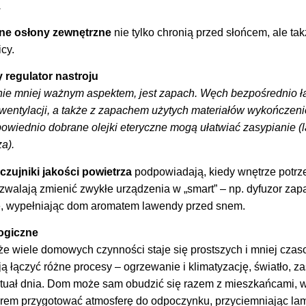
.
ne osłony zewnętrzne
nie tylko chronią przed słońcem, ale tak
cy.
 regulator nastroju
 nie mniej ważnym aspektem, jest zapach. Węch bezpośrednio łą
 wentylacji, a także z zapachem użytych materiałów wykończe
dpowiednio dobrane olejki eteryczne mogą ułatwiać zasypianie 
a).
 czujniki jakości powietrza
podpowiadają, kiedy wnętrze potrz
walają zmienić zwykłe urządzenia w „smart” – np. dyfuzor z
ie, wypełniając dom aromatem lawendy przed snem.
ogiczne
że wiele domowych czynności staje się prostszych i mniej czas
łączyć różne procesy – ogrzewanie i klimatyzację, światło, z
ytuał dnia. Dom może sam obudzić się razem z mieszkańcami,
czorem przygotować atmosferę do odpoczynku, przyciemniając la