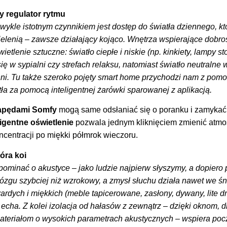
ny regulator rytmu
ykle istotnym czynnikiem jest dostęp do światła dziennego, kt
zielenią – zawsze działający kojąco. Wnętrza wspierające dobr
etlenie sztuczne: światło ciepłe i niskie (np. kinkiety, lampy s
się w sypialni czy strefach relaksu, natomiast światło neutralne
hni. Tu także szeroko pojęty smart home przychodzi nam z pom
tła za pomocą inteligentnej żarówki sparowanej z aplikacją.
napędami Somfy
mogą same odsłaniać się o poranku i zamykać
ligentne oświetlenie
pozwala jednym kliknięciem zmienić atmo
ncentracji po miękki półmrok wieczoru.
tóra koi
minać o akustyce – jako ludzie najpierw słyszymy, a dopiero
zgu szybciej niż wzrokowy, a zmysł słuchu działa nawet we ś
wardych i miękkich (meble tapicerowane, zasłony, dywany, lite
cha. Z kolei izolacja od hałasów z zewnątrz – dzięki oknom, d
ateriałom o wysokich parametrach akustycznych – wspiera poc