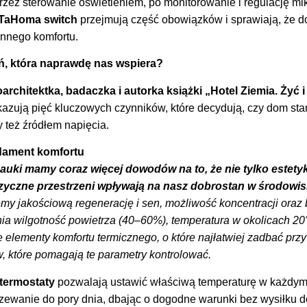
rzez sterowanie oświetleniem, po monitorowanie i regulację mi
TaHoma switch
przejmują część obowiązków i sprawiają, że do
nnego komfortu.
ń, która naprawdę nas wspiera?
rchitektka, badaczka i autorka książki „Hotel Ziemia. Żyć 
azują pięć kluczowych czynników, które decydują, czy dom sta
y też źródłem napięcia.
ndament komfortu
uki mamy coraz więcej dowodów na to, że nie tylko estetyk
izyczne przestrzeni wpływają na nasz dobrostan w środowi
my jakościową regenerację i sen, możliwość koncentracji oraz 
a wilgotność powietrza (40–60%), temperatura w okolicach 20
 elementy komfortu termicznego, o które najłatwiej zadbać prz
 które pomagają te parametry kontrolować.
 termostaty
pozwalają ustawić właściwą temperaturę w każdym
zewanie do pory dnia, dbając o dogodne warunki bez wysiłku