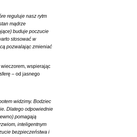
óre reguluje nasz rytm
ostan mądrze
tojące) buduje poczucie
 warto stosować w
ocą pozwalając zmieniać
 wieczorem, wspierając
sferę – od jasnego
 potem widzimy. Bodziec
nie. Dlatego odpowiednie
 drewno) pomagają
rzwiom, inteligentnym
zucie bezpieczeństwa i