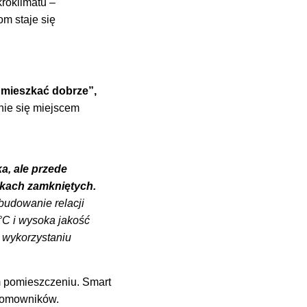
kroklimatu –
m staje się
i mieszkać dobrze”,
nie się miejscem
a, ale przede
skach zamkniętych.
budowanie relacji
°C i wysoka jakość
y wykorzystaniu
 pomieszczeniu. Smart
 domowników.