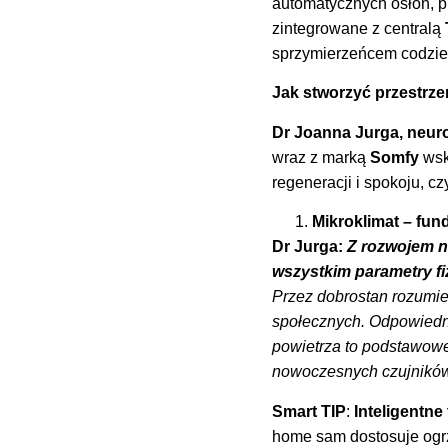
automatycznych osłon, p
zintegrowane z centralą
sprzymierzeńcem codzie
Jak stworzyć przestrze
Dr Joanna Jurga, neuroa
wraz z marką
Somfy
wsk
regeneracji i spokoju, cz
Mikroklimat – fu
Dr Jurga:
Z rozwojem na
wszystkim parametry f
Przez dobrostan rozumie
społecznych. Odpowiedni
powietrza to podstawowe
nowoczesnych czujników,
Smart TIP
:
Inteligentne
home sam dostosuje ogr