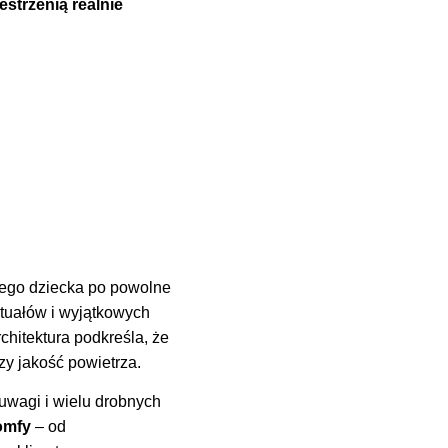
strzenią realnie
ego dziecka po powolne
ytuałów i wyjątkowych
chitektura podkreśla, że
zy jakość powietrza.
uwagi i wielu drobnych
omfy
– od