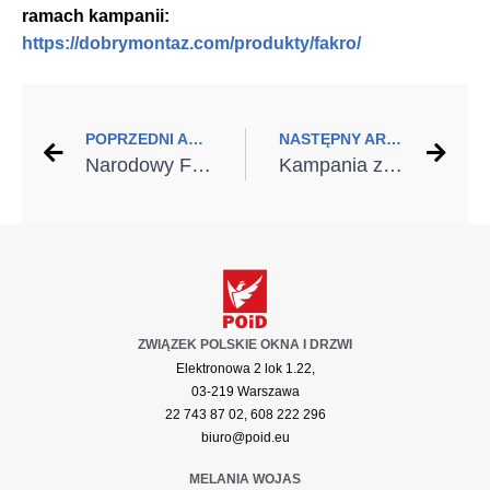
ramach kampanii:
https://dobrymontaz.com/produkty/fakro/
POPRZEDNI ARTYKUŁ
NASTĘPNY ARTYKUŁ
Narodowy Fundusz Ochrony Środowiska i Gospodarki Wodnej Patronem Honorowym kampanii
Kampania ze wsparciem GLASSOLUTIONS
ZWIĄZEK POLSKIE OKNA I DRZWI
Elektronowa 2 lok 1.22,
03-219 Warszawa
22 743 87 02, 608 222 296
biuro@poid.eu
MELANIA WOJAS