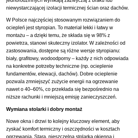
jednorodzinnych wynikają zazwyczaj z braku lub
niewystarczającej izolacji termicznej ścian oraz dachów.
W Polsce najczęściej stosowanym rozwiązaniem do
ociepleń jest styropian. To materiał lekki i łatwy w
montażu – a dzięki temu, że składa się w 98% z
powietrza, stanowi skuteczny izolator. W zależności od
zastosowania, dostępne są różne wersje styropianu:
biały, grafitowy, wodoodporny – każdy z nich odpowiada
na konkretne potrzeby techniczne (np. ocieplenie
fundamentów, elewacji, dachów). Dobre ocieplenie
pozwala zmniejszyć zużycie energii na ogrzewanie
nawet o 40–60%, co przekłada się bezpośrednio na
niższe rachunki i mniejszą emisję zanieczyszczeń.
Wymiana stolarki i dobry montaż
Nowe okna i drzwi to kolejny kluczowy element, aby
zyskać komfort termiczny i oszczędności w kosztach
ogrzewania. Stara, nieszczelna stolarka okienna i