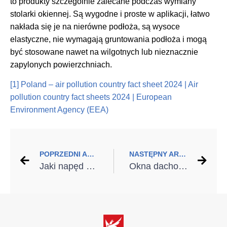
to produkty szczególnie zalecane podczas wymiany
stolarki okiennej. Są wygodne i proste w aplikacji, łatwo
nakłada się je na nierówne podłoża, są wysoce
elastyczne, nie wymagają gruntowania podłoża i mogą
być stosowane nawet na wilgotnych lub nieznacznie
zapylonych powierzchniach.
[1]
Poland – air pollution country fact sheet 2024 | Air
pollution country fact sheets 2024 | European
Environment Agency (EEA)
POPRZEDNI ARTYKUŁ
NASTĘPNY ARTYKUŁ
Jaki napęd do bramy garażowej wybrać?
Okna dachowe GREENVIEW od FAKRO – energooszczędność, którą widać każdego dnia