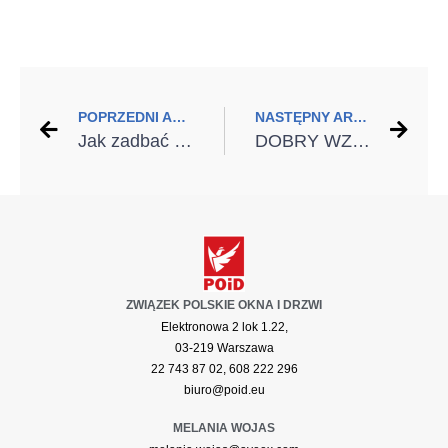
POPRZEDNI ARTYKUŁ
NASTĘPNY ARTYKUŁ
Jak zadbać o czyste powietrze? Modernizacja domu dla lepszego klimatu
DOBRY WZÓR znów dla LAHTI PRO!
ZWIĄZEK POLSKIE OKNA I DRZWI
Elektronowa 2 lok 1.22,
03-219 Warszawa
22 743 87 02, 608 222 296
biuro@poid.eu
MELANIA WOJAS