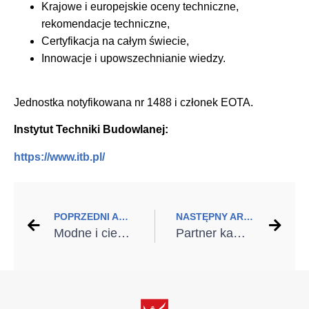
Krajowe i europejskie oceny techniczne,
rekomendacje techniczne,
Certyfikacja na całym świecie,
Innowacje i upowszechnianie wiedzy.
Jednostka notyfikowana nr 1488 i członek EOTA.
Instytut Techniki Budowlanej:
https://www.itb.pl/
POPRZEDNI ARTYKUŁ
NASTĘPNY ARTYKUŁ
Modne i ciepłe okna, drzwi i bramy na 2025 rok – jakie rozwiązania wybrać do nowego i remontowanego domu?
Partner kampanii – firma Klimas Wkręt-met