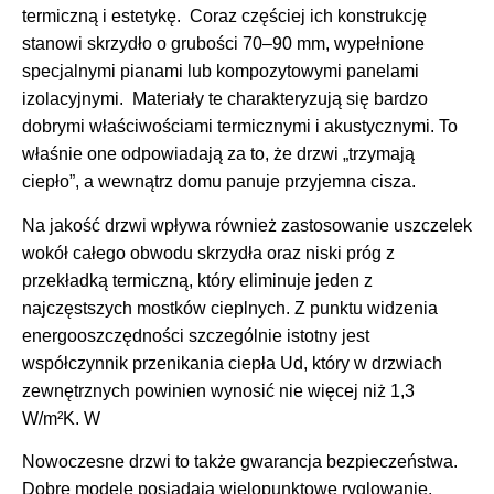
termiczną i estetykę. Coraz częściej ich konstrukcję
stanowi skrzydło o grubości 70–90 mm, wypełnione
specjalnymi pianami lub kompozytowymi panelami
izolacyjnymi. Materiały te charakteryzują się bardzo
dobrymi właściwościami termicznymi i akustycznymi. To
właśnie one odpowiadają za to, że drzwi „trzymają
ciepło”, a wewnątrz domu panuje przyjemna cisza.
Na jakość drzwi wpływa również zastosowanie uszczelek
wokół całego obwodu skrzydła oraz niski próg z
przekładką termiczną, który eliminuje jeden z
najczęstszych mostków cieplnych. Z punktu widzenia
energooszczędności szczególnie istotny jest
współczynnik przenikania ciepła Ud, który w drzwiach
zewnętrznych powinien wynosić nie więcej niż 1,3
W/m²K. W
Nowoczesne drzwi to także gwarancja bezpieczeństwa.
Dobre modele posiadają wielopunktowe ryglowanie,