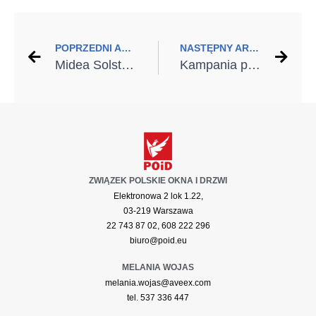
POPRZEDNI ARTYKUŁ
NASTĘPNY ARTYKUŁ
Midea Solstice – klimatyzacja z przyszłości z technologią AI EcoMaster
Kampania pod patronatem Instytutu Techniki Budowlanej
ZWIĄZEK POLSKIE OKNA I DRZWI
Elektronowa 2 lok 1.22,
03-219 Warszawa
22 743 87 02, 608 222 296
biuro@poid.eu
MELANIA WOJAS
melania.wojas@aveex.com
tel. 537 336 447