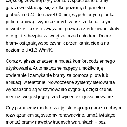
część ogrzewanej bryły domu. Współczesne bramy
garażowe składają się z kilku poziomych paneli o
grubości od 40 do nawet 60 mm, wypełnionych pianką
poliuretanową i wyposażonych w uszczelki na całym
obwodzie. Takie rozwiązanie pozwala zredukować straty
energii i zabezpiecza wnętrze przed chłodem. Dobre
bramy osiągają współczynnik przenikania ciepła na
poziomie U=1,3 W/m²K.
Coraz większe znaczenie ma też komfort codziennego
użytkowania. Automatyczne napędy umożliwiają
otwieranie i zamykanie bramy za pomocą pilota lub
aplikacji w telefonie. Nowoczesne systemy sterowania
wyposażone są w szyfrowanie sygnału, dzięki czemu
niemożliwe jest jego przechwycenie czy skopiowanie.
Gdy planujemy modernizację istniejącego garażu dobrym
rozwiązaniem są systemy renowacyjne, umożliwiające
montaż bramy nawet w trudnych warunkach – bez