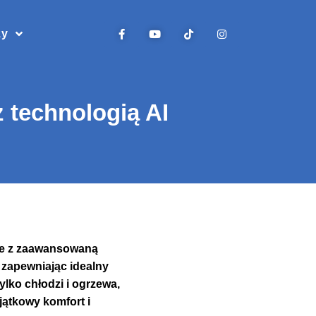
zy
z technologią AI
ane z zaawansowaną
 zapewniając idealny
ylko chłodzi i ogrzewa,
jątkowy komfort i