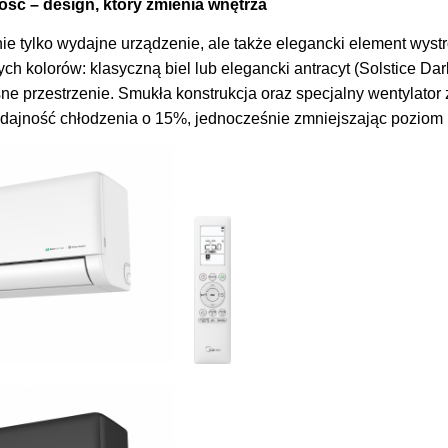
ść – design, który zmienia wnętrza
nie tylko wydajne urządzenie, ale także elegancki element wyst
h kolorów: klasyczną biel lub elegancki antracyt (Solstice Dark
e przestrzenie. Smukła konstrukcja oraz specjalny wentylato
dajność chłodzenia o 15%, jednocześnie zmniejszając poziom 