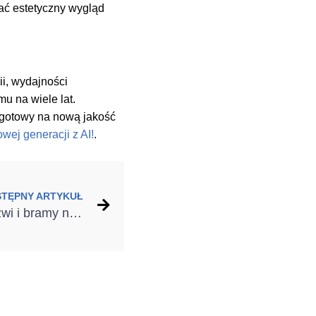
ać estetyczny wygląd
ii, wydajności
u na wiele lat.
ź gotowy na nową jakość
wej generacji z AI!
.
STĘPNY ARTYKUŁ
Modne i ciepłe okna, drzwi i bramy na 2025 rok – jakie rozwiązania wybrać do nowego i remontowanego domu?