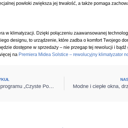
ecjalnej powłoki zwiększa jej trwałość, a także pomaga zachow
era w klimatyzacji. Dzięki połączeniu zaawansowanej technolog
iego designu, to urządzenie, które zadba o komfort Twojego dom
będzie dostępne w sprzedaży – nie przegap tej rewolucji i bąd
więcej na
Premiera Midea Solstice – rewolucyjny klimatyzator no
YKUŁ
NA
Nowa odsłona programu „Czyste Powietrze”