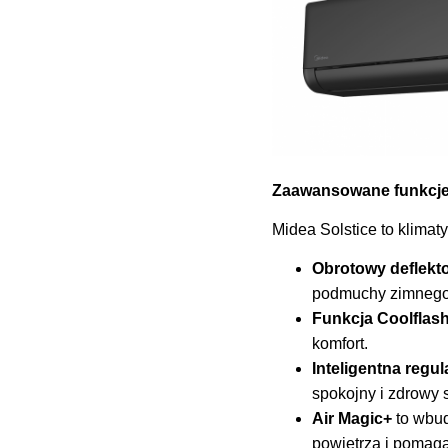
Zaawansowane funkcje,
Midea Solstice to klimat
Obrotowy deflekt
podmuchy zimnego 
Funkcja Coolflash
komfort.
Inteligentna regul
spokojny i zdrowy 
Air Magic+
to wbud
powietrza i pomaga