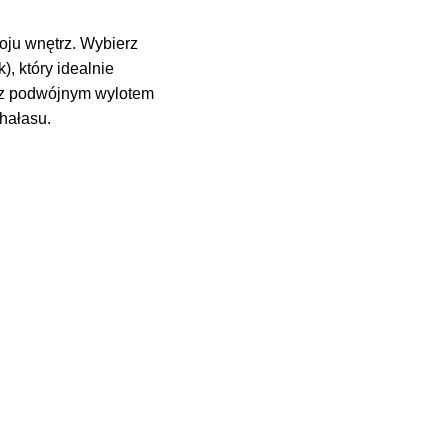
roju wnętrz. Wybierz
), który idealnie
r z podwójnym wylotem
hałasu.