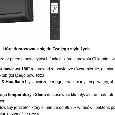
 które dostosowują się do Twojego stylu życia
yzator pełen innowacyjnych funkcji, które zapewnią Ci komfort w 
or nawiewu 180°
rozprowadza powietrze równomiernie, eliminu
lub gorącego powietrza.
 & Heatflash
błyskawicznie reaguje na zmiany temperatury, ab
acja temperatury i-Sleep
dostosowuje klimatyzator do naturaln
sen.
owany jonizator, który eliminuje do 99,9% wirusów i bakterii, p
jąc utrzymać je czyste.