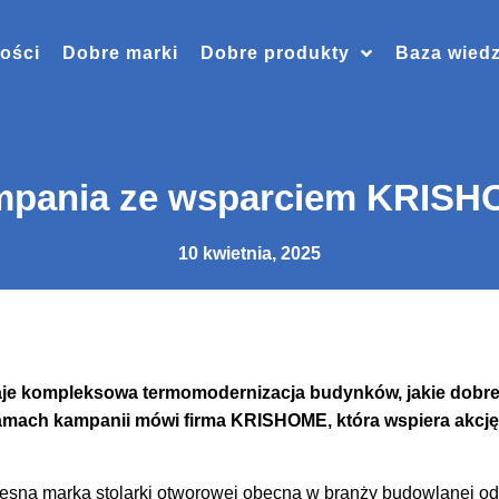
ości
Dobre marki
Dobre produkty
Baza wied
pania ze wsparciem KRIS
10 kwietnia, 2025
daje kompleksowa termomodernizacja budynków, jakie dobre
ramach kampanii mówi firma KRISHOME, która wspiera akcję
esną marką stolarki otworowej obecną w branży budowlanej od 