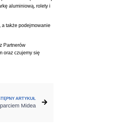
ę aluminiową, rolety i
y, a także podejmowanie
z Partnerów
m oraz czujemy się
STĘPNY ARTYKUŁ
parciem Midea