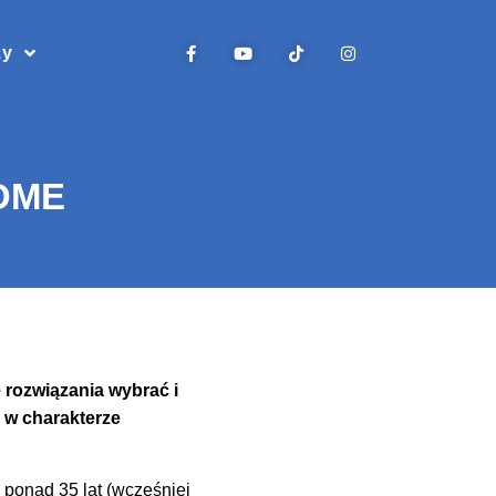
zy
HOME
 rozwiązania wybrać i
 w charakterze
ponad 35 lat (wcześniej