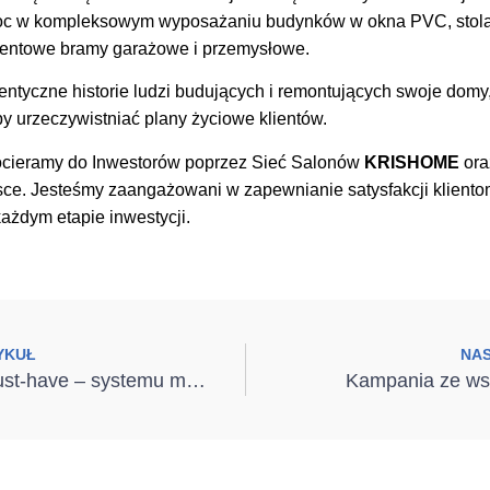
c w kompleksowym wyposażaniu budynków w okna PVC, stolark
mentowe bramy garażowe i przemysłowe.
tentyczne historie ludzi budujących i remontujących swoje dom
y urzeczywistniać plany życiowe klientów.
ocieramy do Inwestorów poprzez Sieć Salonów
KRISHOME
ora
ce. Jesteśmy zaangażowani w zapewnianie satysfakcji kliento
ażdym etapie inwestycji.
YKUŁ
NA
Montażowe must-have – systemu montażu i rozwiązania, które ułatwiają pracę montera
Kampania ze ws