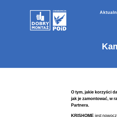
Aktualn
Kam
O tym, jakie korzyści 
jak je zamontować, w 
Partnera.
KRISHOME
jest nowocz