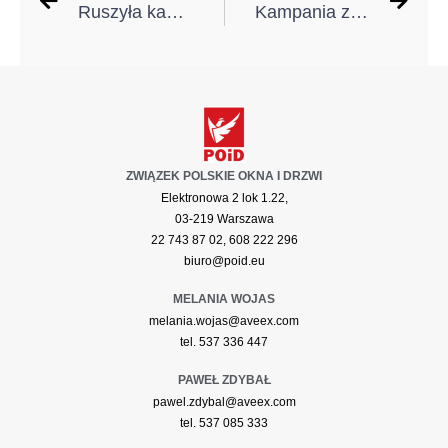
Ruszyła kampania w stacjach radiowych!
Kampania ze wsparciem KRISHOME
ZWIĄZEK POLSKIE OKNA I DRZWI
Elektronowa 2 lok 1.22,
03-219 Warszawa
22 743 87 02, 608 222 296
biuro@poid.eu
MELANIA WOJAS
melania.wojas@aveex.com
tel. 537 336 447
PAWEŁ ZDYBAŁ
pawel.zdybal@aveex.com
tel. 537 085 333