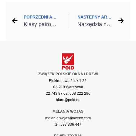
POPRZEDNI ARTYKUŁ
NASTĘPNY ARTYKUŁ
Klasy patronackie „DOBRY MONTAŻ” na MONTERIADZIE 2019
Narzędzia nowoczesnego montera – jakie rozwiązania wybrać?
ZWIĄZEK POLSKIE OKNA I DRZWI
Elektronowa 2 lok 1.22,
03-219 Warszawa
22 743 87 02, 608 222 296
biuro@poid.eu
MELANIA WOJAS
melania.wojas@aveex.com
tel. 537 336 447