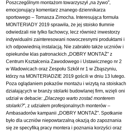
Poszczególnym montażom towarzyszył „na żywo”,
emocjonujący komentarz znanego dziennikarza
sportowego – Tomasza Zimocha. Interesująca formuła
MONTERIADY 2019 sprawiła, że jej stoisko tłumnie
odwiedzali nie tylko fachowcy, lecz również inwestorzy
indywidualni zainteresowani nowoczesnymi produktami i
ich odpowiednią instalacją. Nie zabrakło także uczniów i
opiekunów klas patronackich „DOBRY MONTAŻ” z
Centrum Kształcenia Zawodowego i Ustawicznego nr 2
w Wadowicach oraz Zespołu Szkół nr 1 w Zbąszyniu,
którzy na MONTERIADZIE 2019 gościli w dniu 13 lutego.
Poza oglądaniem pokazów montażu i wizytą na stoiskach
działających w branży stolarki budowlanej firm, wzięli oni
udział w debacie: „
Dlaczego warto zostać monterem
stolarki?
”, z udziałem profesjonalnych monterów –
Ambasadorów kampanii „DOBRY MONTAŻ”. Spotkanie
było dla uczniów niepowtarzalną okazją do zapoznania
się ze specyfiką pracy montera i poznania korzyści oraz