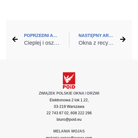
POPRZEDNI ARTYKUŁ
NASTĘPNY ARTYKUŁ
Cieplej i oszczędniej dzięki termomodernizacji. Jak zadbać o klimat i domowy budżet?
Okna z recyklingu – dlaczego warto na nie postawić?
ZWIĄZEK POLSKIE OKNA I DRZWI
Elektronowa 2 lok 1.22,
03-219 Warszawa
22 743 87 02, 608 222 296
biuro@poid.eu
MELANIA WOJAS
melania.wojas@aveex.com