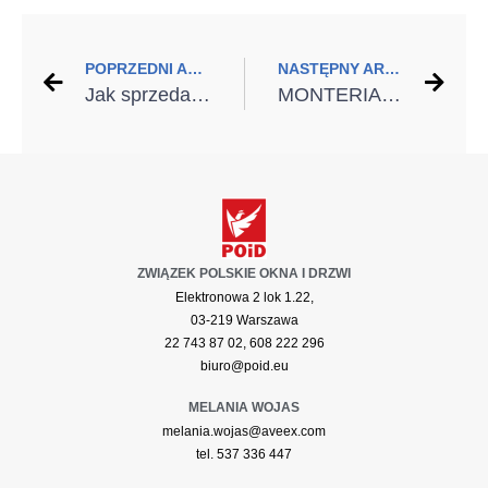
POPRZEDNI ARTYKUŁ
NASTĘPNY ARTYKUŁ
Jak sprzedać produkt z profesjonalnym montażem? – szkolenia w ramach kampanii “DOBRY MONTAŻ”
MONTERIADA 2017 pełna atrakcji!
ZWIĄZEK POLSKIE OKNA I DRZWI
Elektronowa 2 lok 1.22,
03-219 Warszawa
22 743 87 02, 608 222 296
biuro@poid.eu
MELANIA WOJAS
melania.wojas@aveex.com
tel. 537 336 447