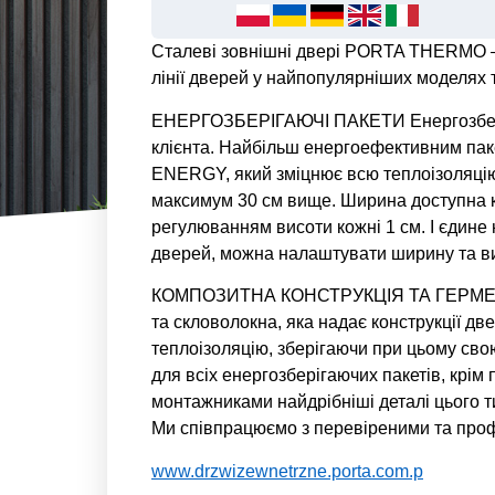
Сталеві зовнішні двері PORTA THERMO –
лінії дверей у найпопулярніших моделях 
ЕНЕРГОЗБЕРІГАЮЧІ ПАКЕТИ Енергозберіг
клієнта. Найбільш енергоефективним па
ENERGY, який зміцнює всю теплоізоляцію
максимум 30 см вище. Ширина доступна к
регулюванням висоти кожні 1 см. І єдине 
дверей, можна налаштувати ширину та вис
КОМПОЗИТНА КОНСТРУКЦІЯ ТА ГЕРМЕТИЧ
та скловолокна, яка надає конструкції дв
теплоізоляцію, зберігаючи при цьому св
для всіх енергозберігаючих пакетів, крі
монтажниками найдрібніші деталі цього 
Ми співпрацюємо з перевіреними та про
www.drzwizewnetrzne.porta.com.p