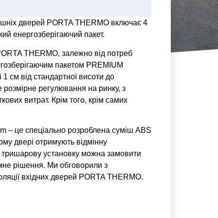
внішніх дверей PORTA THERMO включає 4
кий енергозберігаючий пакет.
PORTA THERMO, залежно від потреб
ергозберігаючим пакетом PREMIUM
1 см від стандартної висоти до
 розмірне регулювання на ринку, з
ових витрат. Крім того, крім самих
 це спеціально розроблена суміш ABS
ьому двері отримують відмінну
у тришарову установку можна замовити
мне рішення. Ми обговорили з
ізоляції вхідних дверей PORTA THERMO.