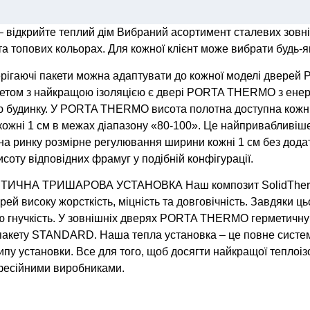
 відкрийте теплий дім Вибраний асортимент сталевих зо
та топових кольорах. Для кожної клієнт може вибрати будь-я
аючі пакети можна адаптувати до кожної моделі дверей 
кетом з найкращою ізоляцією є двері PORTA THERMO з ен
 будинку. У PORTA THERMO висота полотна доступна кожні 
ожні 1 см в межах діапазону «80-100». Це найпривабливіше
на ринку розмірне регулювання ширини кожні 1 см без додатк
оту відповідних фрамуг у подібній конфігурації.
НА ТРИШАРОВА УСТАНОВКА Наш композит SolidTherm –
ерей високу жорсткість, міцність та довговічність. Завдяки ц
ою гнучкість. У зовнішніх дверях PORTA THERMO герметичн
м пакету STANDARD. Наша тепла установка – це повне систе
типу установки. Все для того, щоб досягти найкращої тепло
фесійними виробниками.