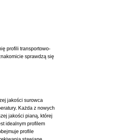
ę profili transportowo-
nakomicie sprawdzą się
zej jakości surowca
eratury. Każda z nowych
ej jakości pianą, której
t idealnym profilem
bejmuje profile
zekiwania stawiane