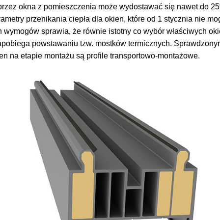
 przez okna z pomieszczenia może wydostawać się nawet do 25
rametry przenikania ciepła dla okien, które od 1 stycznia nie m
h wymogów sprawia, że równie istotny co wybór właściwych okie
zapobiega powstawaniu tzw. mostków termicznych. Sprawdzonym
en na etapie montażu są profile transportowo-montażowe.