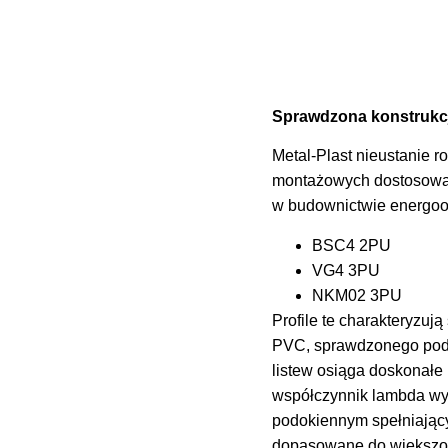
Sprawdzona konstrukcj
Metal-Plast nieustanie r
montażowych dostosowan
w budownictwie energoo
BSC4 2PU
VG4 3PU
NKM02 3PU
Profile te charakteryzu
PVC, sprawdzonego pod k
listew osiąga doskonałe 
współczynnik lambda wyn
podokiennym spełniającym
dopasowane do większoś