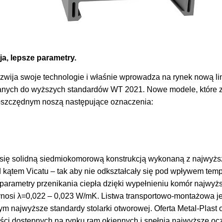
a, lepsze parametry.
ozwija swoje technologie i właśnie wprowadza na rynek nową lini
ych do wyższych standardów WT 2021. Nowe modele, które z
szczędnym noszą następujące oznaczenia:
ją się solidną siedmiokomorową konstrukcją wykonaną z najwyżs
ątem Vicatu – tak aby nie odkształcały się pod wpływem temp
parametry przenikania ciepła dzięki wypełnieniu komór najwyższ
osi λ=0,022 – 0,023 W/mK. Listwa transportowo-montażowa jes
 najwyższe standardy stolarki otworowej. Oferta Metal-Plast o
ci dostępnych na rynku ram okiennych i spełnia najwyższe oc