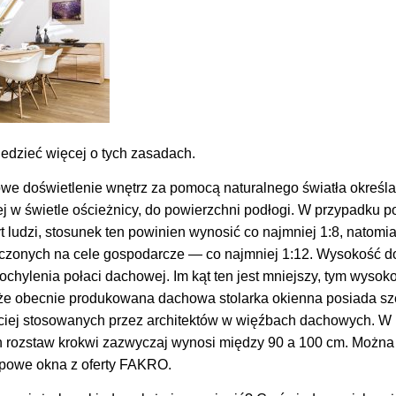
dzieć więcej o tych zasadach.
we doświetlenie wnętrz za pomocą naturalnego światła określa
ej w świetle ościeżnicy, do powierzchni podłogi. W przypadku 
ludzi, stosunek ten powinien wynosić co najmniej 1:8, natomia
aczonych na cele gospodarcze — co najmniej 1:12. Wysokość 
ochylenia połaci dachowej. Im kąt ten jest mniejszy, tym wyso
że obecnie produkowana dachowa stolarka okienna posiada sz
ściej stosowanych przez architektów w więźbach dachowych. W
rozstaw krokwi zazwyczaj wynosi między 90 a 100 cm. Można 
ypowe okna z oferty FAKRO.