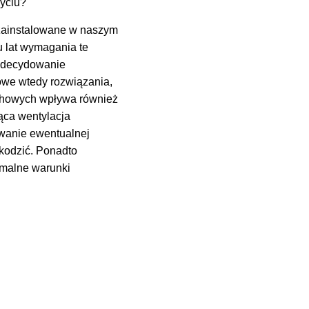
życiu?
 zainstalowane w naszym
u lat wymagania te
 zdecydowanie
owe wtedy rozwiązania,
achowych wpływa również
ąca wentylacja
owanie ewentualnej
zkodzić. Ponadto
emalne warunki