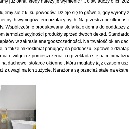
damy już okna, kiedy należy je wymienić? Co świadczy o ich zu
jemy się z kilku powodów. Dzieje się to głównie, gdy wyroby
obecnych wymogów termoizolacyjnych. Na przestrzeni kilkunast
iały. Współcześnie produkowana stolarka okienna do poddaszy
m termoizolacyjności produkty sprzed dwóch dekad. Standard
przepisów w zakresie energooszczędności. Na trwałość okien d
e, a także mikroklimat panujący na poddaszu. Sprawnie działaj
iaru wilgoci z pomieszczenia, co przekłada się na minimaliz
 na dachowej stolarce okiennej, która mogłaby ją z czasem us
 z uwagi na ich zużycie. Narażone są przecież stale na ekstr