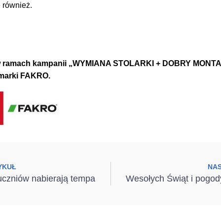
 również.
y w ramach kampanii „WYMIANA STOLARKI + DOBRY MONTAŻ
 marki FAKRO.
YKUŁ
NA
uczniów nabierają tempa