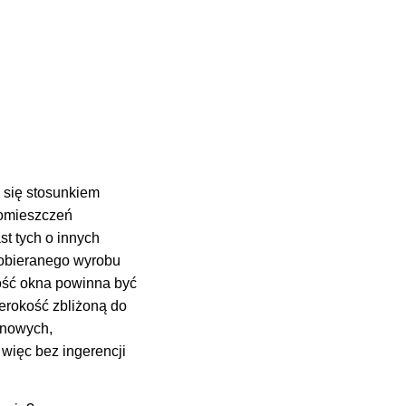
 się stosunkiem
pomieszczeń
st tych o innych
dobieranego wyrobu
kość okna powinna być
erokość zbliżoną do
 nowych,
więc bez ingerencji