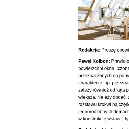
Redakcja:
Proszę opowie
Paweł Kołbon:
Prawidło
powierzchni okna liczon
przeznaczonych na pobyt 
charakterze, np. przezn
zależy również od kąta p
większa. Należy dodać, 
rozstawu krokwi najczę
jednorodzinnych domach 
w konstrukcję wstawić t