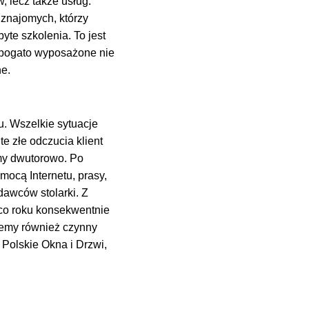
, lecz także usług.
 znajomych, którzy
yte szkolenia. To jest
j bogato wyposażone nie
ne.
u. Wszelkie sytuacje
 złe odczucia klient
amy dwutorowo. Po
mocą Internetu, prasy,
awców stolarki. Z
 co roku konsekwentnie
zemy również czynny
olskie Okna i Drzwi,