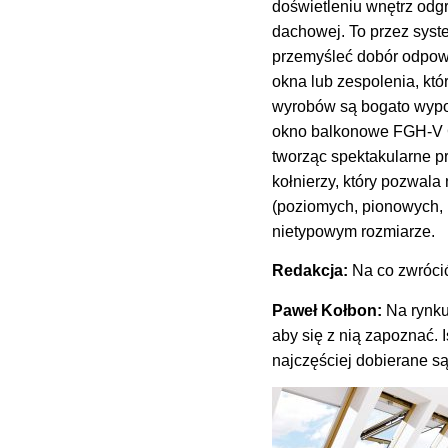
doświetleniu wnętrz odg
dachowej. To przez syste
przemyśleć dobór odpowi
okna lub zespolenia, kt
wyrobów są bogato wypo
okno balkonowe FGH-V Ga
tworząc spektakularne p
kołnierzy, który pozwal
(poziomych, pionowych, 
nietypowym rozmiarze.
Redakcja:
Na co zwróci
Paweł Kołbon:
Na rynku 
aby się z nią zapoznać. 
najczęściej dobierane s