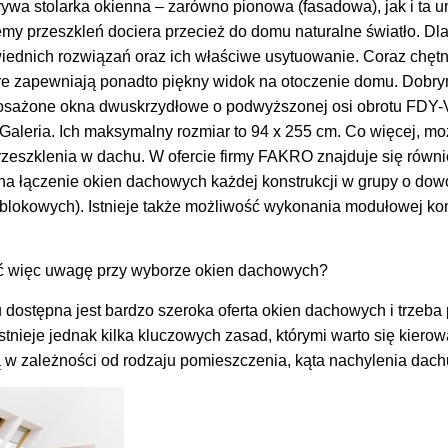
rywa stolarka okienna – zarówno pionowa (fasadowa), jak i ta 
my przeszkleń dociera przecież do domu naturalne światło. Dla
ednich rozwiązań oraz ich właściwe usytuowanie. Coraz chętn
óre zapewniają ponadto piękny widok na otoczenie domu. Dobry
sażone okna dwuskrzydłowe o podwyższonej osi obrotu FDY-V 
leria. Ich maksymalny rozmiar to 94 x 255 cm. Co więcej, mo
rzeszklenia w dachu. W ofercie firmy FAKRO znajduje się równ
a na łączenie okien dachowych każdej konstrukcji w grupy o do
blokowych). Istnieje także możliwość wykonania modułowej ko
ć więc uwagę przy wyborze okien dachowych?
dostępna jest bardzo szeroka oferta okien dachowych i trzeba 
Istnieje jednak kilka kluczowych zasad, którymi warto się kiero
ą w zależności od rodzaju pomieszczenia, kąta nachylenia dach