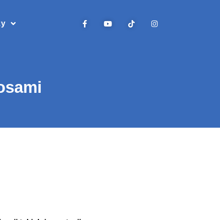
zy
kosami