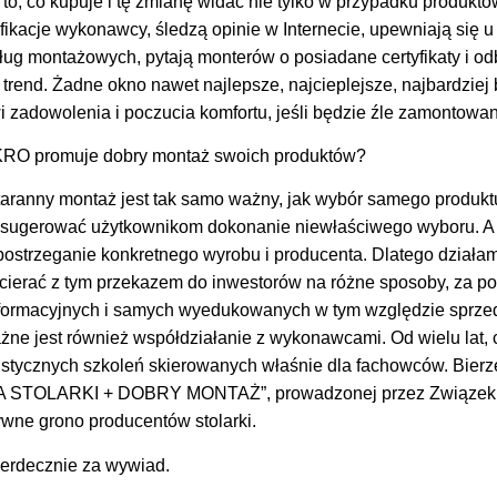
to, co kupuje i tę zmianę widać nie tylko w przypadku produktów
fikacje wykonawcy, śledzą opinie w Internecie, upewniają się u
sług montażowych, pytają monterów o posiadane certyfikaty i odb
 trend. Żadne okno nawet najlepsze, najcieplejsze, najbardzie
i zadowolenia i poczucia komfortu, jeśli będzie źle zamontowa
KRO promuje dobry montaż swoich produktów?
taranny montaż jest tak samo ważny, jak wybór samego produkt
sugerować użytkownikom dokonanie niewłaściwego wyboru. A te
 postrzeganie konkretnego wyrobu i producenta. Dlatego dział
ocierać z tym przekazem do inwestorów na różne sposoby, za po
nformacyjnych i samych wyedukowanych w tym względzie sprzed
ażne jest również współdziałanie z wykonawcami. Od wielu lat,
istycznych szkoleń skierowanych właśnie dla fachowców. Bier
NA STOLARKI + DOBRY MONTAŻ”, prowadzonej przez Związek P
ywne grono producentów stolarki.
erdecznie za wywiad.