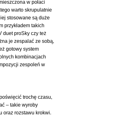
umieszczona w połaci
tego warto skrupulatnie
iej stosowane są duże
m przykładem takich
duet proSky czy też
żna je zespalać ze sobą,
ież gotowy system
wolnych kombinacjach
mpozycji zespoleń w
poświęcić trochę czasu,
wać – takie wyroby
u oraz rozstawu krokwi.