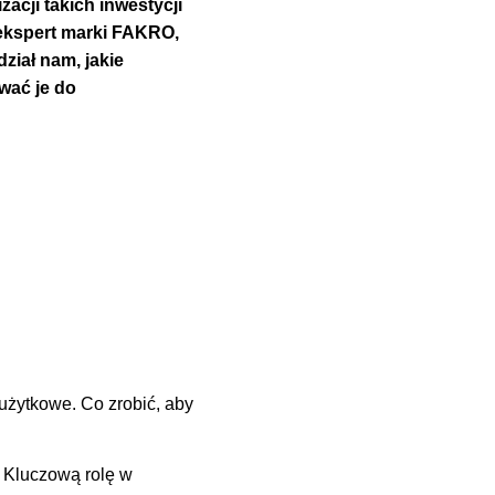
acji takich inwestycji
ekspert marki FAKRO,
iał nam, jakie
wać je do
użytkowe. Co zrobić, aby
Kluczową rolę w