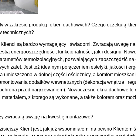
dy w zakresie produkcji okien dachowych? Czego oczekują kli
w technicznych?
Klienci są bardzo wymagający i świadomi. Zwracają uwagę na
westia energooszczędności, funkcjonalności, jak i designu. N
arametrów termoizolacyjnych, pozwalających zaoszczędzić na
ch zalet. Jest też idealnym połączeniem estetyki, jakości i e
 umieszczona w dolnej części ościeżnicy, a komfort mieszkan
montowania dodatków wewnętrznych (dekoracja wnętrza i regul
h (ochrona przed nagrzewaniem). Nowoczesne okna dachowe to
 materiałem, z którego są wykonane, a także kolorem oraz moż
zy zwracają uwagę na kwestię montażowe?
Dzisiejszy Klient jest, jak już wspomniałem, na pewno Kliente