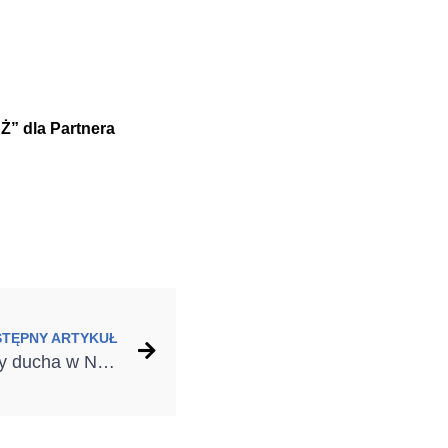
” dla Partnera
STĘPNY ARTYKUŁ
Wesołych Świąt i pogody ducha w Nowym Roku!