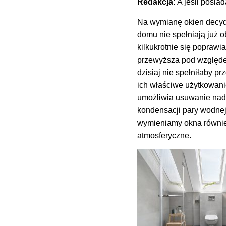
Redakcja:
A jeśli posia
Na wymianę okien decydu
domu nie spełniają już 
kilkukrotnie się popraw
przewyższa pod względe
dzisiaj nie spełniłaby 
ich właściwe użytkowani
umożliwia usuwanie nadm
kondensacji pary wodnej
wymieniamy okna również
atmosferyczne.