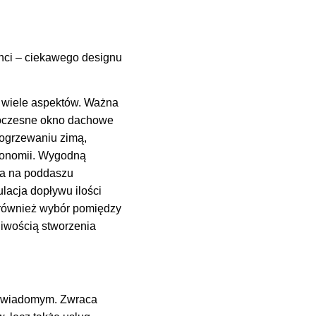
enci – ciekawego designu
 wiele aspektów. Ważna
owoczesne okno dachowe
 ogrzewaniu zimą,
rgonomii. Wygodną
ia na poddaszu
acja dopływu ilości
 również wybór pomiędzy
liwością stworzenia
m świadomym. Zwraca