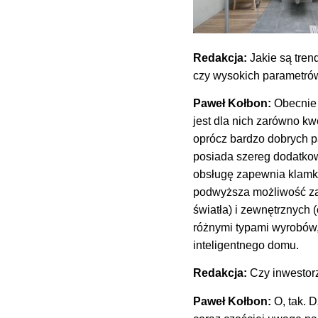
Redakcja:
Jakie są tren
czy wysokich parametró
Paweł Kołbon:
Obecnie 
jest dla nich zarówno k
oprócz bardzo dobrych p
posiada szereg dodatkowy
obsługę zapewnia klamka
podwyższa możliwość za
światła) i zewnętrznyc
różnymi typami wyrobów,
inteligentnego domu.
Redakcja:
Czy inwestor
Paweł Kołbon:
O, tak. 