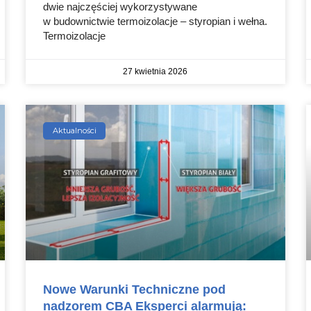
dwie najczęściej wykorzystywane
w budownictwie termoizolacje – styropian i wełna.
Termoizolacje
27 kwietnia 2026
Aktualności
Nowe Warunki Techniczne pod
nadzorem CBA Eksperci alarmują: