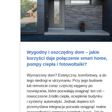
Wygodny i oszczędny dom – jakie
korzyści daje połączenie smart home,
pompy ciepła i fotowoltaiki?
Wymarzony dom? Estetyczny, komfortowy, a do
tego niedrogi w utrzymaniu. Przy jego budowie
lub remoncie coraz częściej sięgamy po
rozwiązania, które pozwalają osiągnąć ten cel –
nowoczesne źródło ciepła, ocieplenie budynku
i systemy automatyki. Jednak dopiero ich
przemyślana integracja pozwala osiągnąć realne
oszczędności i poprawę komfortu życia. Jak to