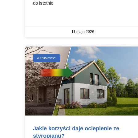
do istotnie
11 maja 2026
Aktualności
Jakie korzyści daje ocieplenie ze
styropianu?