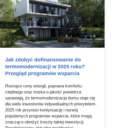
Jak zdobyć dofinansowanie do
termomodernizacji w 2025 roku?
Przegląd programów wsparcia
Rosnące ceny energii, poprawa komfortu
cieplnego oraz troska o jakość powietrza
sprawiają, że termomodernizacja domu staje się
dla wielu inwestorów indywidualnych priorytetem.
2025 rok przynosi kontynuację i rozwój
popularnych programów wsparcia, które mogą
znacząco obniżyć koszty takiej inwestycji.
Przedstawiamy aktualne możliwości