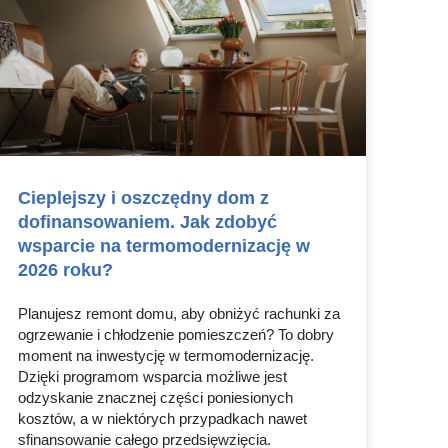
Cieplejszy i oszczędny dom z
dofinansowaniem. Jak zdobyć
wsparcie na termomodernizację w
2026 roku?
Planujesz remont domu, aby obniżyć rachunki za
ogrzewanie i chłodzenie pomieszczeń? To dobry
moment na inwestycję w termomodernizację.
Dzięki programom wsparcia możliwe jest
odzyskanie znacznej części poniesionych
kosztów, a w niektórych przypadkach nawet
sfinansowanie całego przedsięwzięcia.