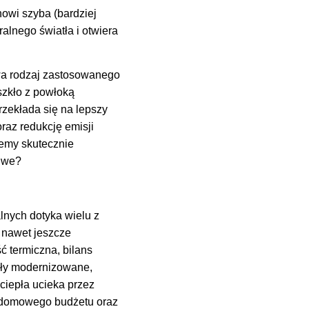
owi szyba (bardziej
alnego światła i otwiera
wa rodzaj zastosowanego
szkło z powłoką
zekłada się na lepszy
az redukcję emisji
emy skutecznie
liwe?
nych dotyka wielu z
 nawet jeszcze
ć termiczna, bilans
były modernizowane,
ciepła ucieka przez
ie domowego budżetu oraz