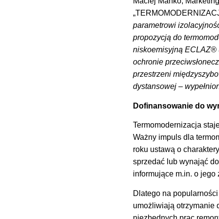
Maciej Mańko, Marketing
„TERMOMODERNIZACJ
parametrowi izolacyjnośc
propozycją do termomode
niskoemisyjną ECLAZ® 
ochronie przeciwsłonecz
przestrzeni międzyszybow
dystansowej – wypełnion
Dofinansowanie do wym
Termomodernizacja staje
Ważny impuls dla termom
roku ustawą o charaktery
sprzedać lub wynająć d
informujące m.in. o jego
Dlatego na popularności 
umożliwiają otrzymanie 
niezbędnych prac remon