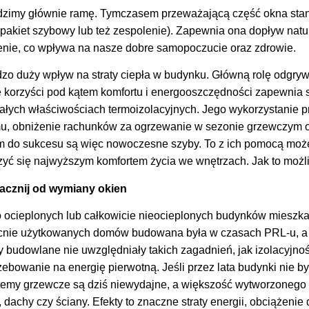
dzimy głównie ramę. Tymczasem przeważającą część okna stan
pakiet szybowy lub też zespolenie). Zapewnia ona dopływ natur
enie, co wpływa na nasze dobre samopoczucie oraz zdrowie.
zo duży wpływ na straty ciepła w budynku. Główną rolę odgry
e korzyści pod kątem komfortu i energooszczędności zapewnia 
ałych właściwościach termoizolacyjnych. Jego wykorzystanie pr
u, obniżenie rachunków za ogrzewanie w sezonie grzewczym or
m do sukcesu są więc nowoczesne szyby. To z ich pomocą moż
szyć się najwyższym komfortem życia we wnętrzach. Jak to moż
acznij od wymiany okien
ocieplonych lub całkowicie nieocieplonych budynków mieszkal
cnie użytkowanych domów budowana była w czasach PRL-u, a
y budowlane nie uwzględniały takich zagadnień, jak izolacyjnoś
zebowanie na energię pierwotną. Jeśli przez lata budynki nie 
emy grzewcze są dziś niewydajne, a większość wytworzonego 
, dachy czy ściany. Efekty to znaczne straty energii, obciążen