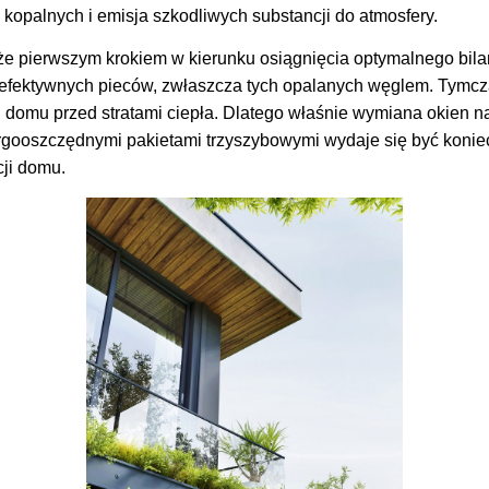
kopalnych i emisja szkodliwych substancji do atmosfery.
że pierwszym krokiem w kierunku osiągnięcia optymalnego bil
eefektywnych pieców, zwłaszcza tych opalanych węglem. Tymc
 domu przed stratami ciepła. Dlatego właśnie wymiana okien na
rgooszczędnymi pakietami trzyszybowymi wydaje się być koni
ji domu.