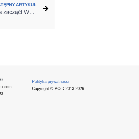
STĘPNY ARTYKUŁ
Termomodernizację czas zacząć! Wypłaty dotacji w programie Czyste Powietrze wznowione
AŁ
Polityka prywatności
ex.com
Copyright © POiD 2013-2026
33