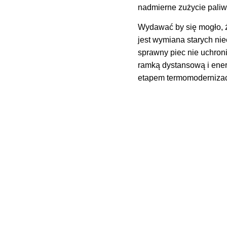
nadmierne zużycie paliw 
Wydawać by się mogło, 
jest wymiana starych ni
sprawny piec nie uchroni
ramką dystansową i ene
etapem termomodernizac