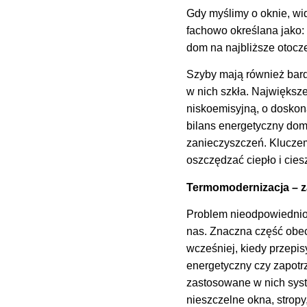
Gdy myślimy o oknie, wi
fachowo określana jako: 
dom na najbliższe otocz
Szyby mają również bard
w nich szkła. Największ
niskoemisyjną, o doskon
bilans energetyczny dom
zanieczyszczeń. Klucze
oszczędzać ciepło i cie
Termomodernizacja – z
Problem nieodpowiednio 
nas. Znaczna część obe
wcześniej, kiedy przepis
energetyczny czy zapotr
zastosowane w nich syst
nieszczelne okna, stropy