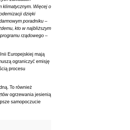
m klimatycznym. Więcej o
dernizacji dzięki
 darmowym poradniku –
demu, kto w najbliższym
in programu rządowego
–
ii Europejskiej mają
 muszą ograniczyć emisję
ścią procesu
dną. To również
sztów ogrzewania jesienią
 lepsze samopoczucie