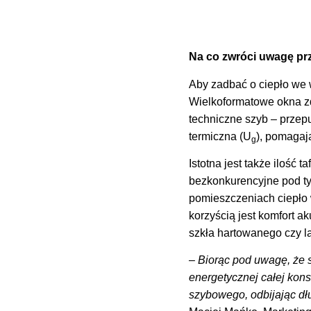
Na co zwróci uwagę pr
Aby zadbać o ciepło we w
Wielkoformatowe okna z
techniczne szyb – przepu
termiczna (U
), pomagaj
g
Istotna jest także ilość 
bezkonkurencyjne pod ty
pomieszczeniach ciepło 
korzyścią jest komfort a
szkła hartowanego czy 
– Biorąc pod uwagę, że s
energetycznej całej kons
szybowego, odbijając d