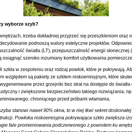
zy wyborze szyb?
nętrzach, trzeba dokładniej przyjrzeć się przeszkleniom oraz 
decydowanie podnoszą walory estetyczne projektów. Odpowied
szczalność światła (LT), przepuszczalność energii słonecznej (
ą osiągnąć szeroko rozumiany komfort użytkowania pomieszcze
tafli szkła w zespoleniu oraz rodzaj powłok, które je pokrywają. A
m względem są pakiety ze szkłem niskoemisyjnym, które skute
wygenerowane przez grzejniki bez strat na dostępie do światła
kustyczny i zwiększone bezpieczeństwo takiego rozwiązania, np
laminowanego, chroniącego przed próbami włamania.
zyba stanowi nawet 90% okna, to w niej tkwi sekret doskonałej 
trukcji. Powłoka niskoemisyjna pokrywająca szkło zwiększa izo
ługie fale promieniowania podczerwonego z powrotem ku wnęt