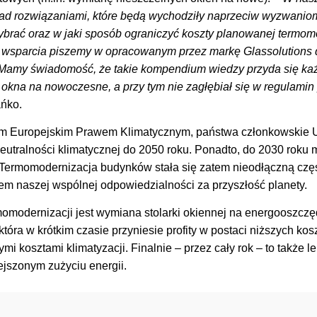
ad rozwiązaniami, które będą wychodziły naprzeciw wyzwanio
ybrać oraz w jaki sposób ograniczyć koszty planowanej termomo
wsparcia piszemy w opracowanym przez markę Glassolutions
 Mamy świadomość, że takie kompendium wiedzy przyda się każ
 okna na nowoczesne, a przy tym nie zagłębiał się w regulam
ńko.
m Europejskim Prawem Klimatycznym, państwa członkowskie Un
eutralności klimatycznej do 2050 roku. Ponadto, do 2030 roku
 Termomodernizacja budynków stała się zatem nieodłączną czę
tem naszej wspólnej odpowiedzialności za przyszłość planety.
odernizacji jest wymiana stolarki okiennej na energooszczę
która w krótkim czasie przyniesie profity w postaci niższych ko
zymi kosztami klimatyzacji. Finalnie – przez cały rok – to także
jszonym zużyciu energii.