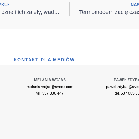
YKUŁ
NA
Okna panoramiczne i ich zalety, wady oraz możliwości
KONTAKT DLA MEDIÓW
MELANIA WOJAS
PAWEŁ ZDYB
melania.wojas@aveex.com
pawel.zdybal@ave
tel. 537 336 447
tel. 537 085 3