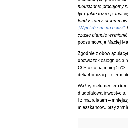
nieustannie pracujemy n
tym, jakie rozwiązania w
funduszom z programów 
„Wymień ona na nowe”
.
czasie planuje wymienić
podsumowuje Maciej Ma
Zgodnie z obowiązujący
obowiązek osiągnięcia n
CO
o co najmniej 55%.
2
dekarbonizacji i elemen
Ważnym elementem termom
długofalowa inwestycja, 
i zimą, a latem – mniejs
mieszkańców, przy zmnie