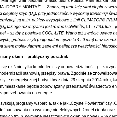
 Manager Saint-Gobain Glassolutions Polska, Partnera kampan
A+DOBRY MONTAŻ”.
– Znaczącą redukcję strat ciepła zawd
i cieplnej szyb (U
), przy jednocześnie wysokiej transmisji świ
g
rnizacji są m.in.
pakiety trzyszybowe z linii CLIMATOP® PRI
2
(U
takiego rozwiązania jest równe
0,5W/m
K, LT=77%)
, lub –
g
nej – szyby z powłoką COOL-LITE. Warto też zwrócić uwagę na
ych, grubość szyb (najpopularniejsze to 4 i 6 mm) oraz szeroko
a sitem molekularnym zapewni najlepsze właściwości higrosk
iany okien – praktyczny poradnik
 się dziś nie tylko komfortem czy odpowiedzialnością
–
zaczyna
odernizacji stanowią przepisy prawa. Zgodnie ze znowelizowa
styce energetycznej budynków z dnia 29 sierpnia 2014 roku, ka
om/mieszkanie będzie zobowiązany przedstawić świadectwo ene
 zapotrzebowaniu na energię.
zyskują programy wsparcia, takie jak „Czyste Powietrze” czy „C
dofinansowania na wymianę nieefektywnych źródeł ciepła oraz
towych (m.in. wymianę nieszczelnych okien na nowe).
– W nas