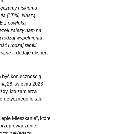
ii
zięczamy niskiemu
atła (LT%). Naszą
ME z powłoką
 jeżeli zależy nam na
 rodzaj wypełnienia
ść i rodzaj ramki
opijne –
dodaje ekspert.
 być koniecznością.
ną 28 kwietnia 2023
żdy, kto zamierza
rgetycznego lokalu,
iepłe Mieszkanie”, które
 przeprowadzenie
zych zakładach