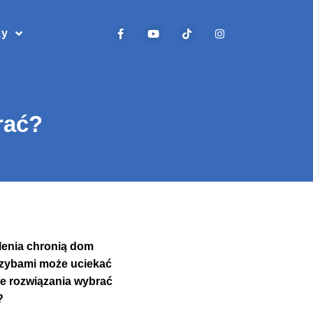
zy
rać?
lenia chronią dom
 szybami może uciekać
e rozwiązania wybrać
?