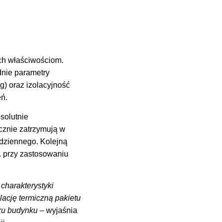
ich właściwościom.
nie parametry
g) oraz izolacyjność
ń.
bsolutnie
cznie zatrzymują w
 dziennego. Kolejną
. przy zastosowaniu
charakterystyki
lację termiczną pakietu
rzu budynku –
wyjaśnia