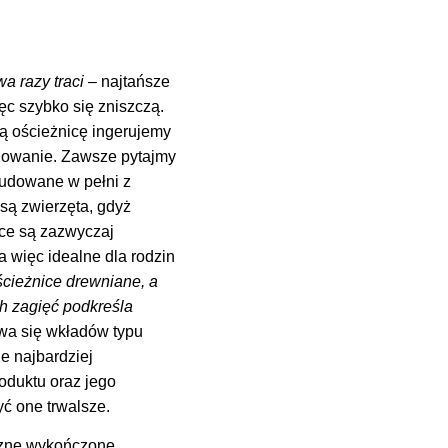
wa razy traci –
najtańsze
c szybko się zniszczą.
ą ościeżnicę ingerujemy
lowanie. Zawsze pytajmy
budowane w pełni z
są zwierzęta, gdyż
ce są zazwyczaj
a więc idealne dla rodzin
ościeżnice drewniane, a
ch zagięć podkreśla
ywa się wkładów typu
e najbardziej
oduktu oraz jego
ć one trwalsze.
rzne wykończone