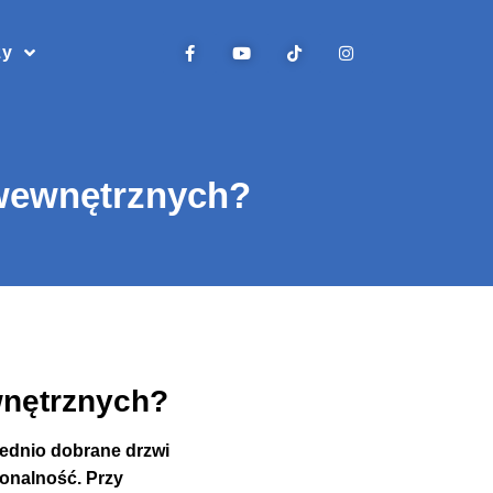
zy
 wewnętrznych?
wnętrznych?
iednio dobrane drzwi
jonalność. Przy