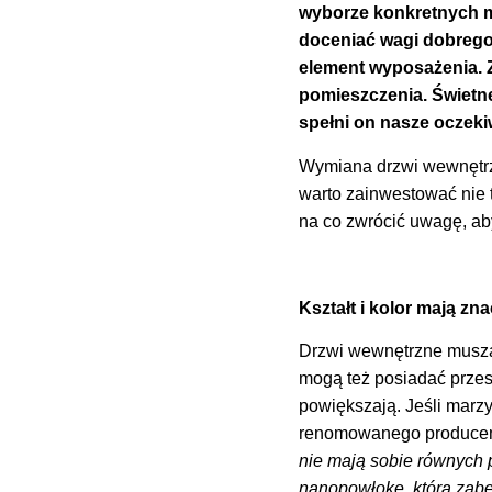
wyborze konkretnych m
doceniać wagi dobrego 
element wyposażenia. Z
pomieszczenia. Świetne
spełni on nasze oczeki
Wymiana drzwi wewnętrzny
warto zainwestować nie 
na co zwrócić uwagę, aby
Kształt i kolor mają zn
Drzwi wewnętrzne muszą 
mogą też posiadać przesz
powiększają. Jeśli marz
renomowanego producent
nie mają sobie równych 
nanopowłokę, która zab