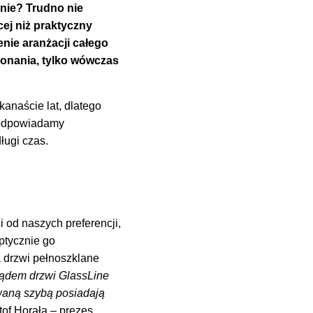
nie? Trudno nie
ej niż praktyczny
nie aranżacji całego
konania, tylko wówczas
kanaście lat, dlatego
 Podpowiadamy
ługi czas.
 od naszych preferencji,
ptycznie go
a drzwi pełnoszklane
ądem drzwi GlassLine
waną szybą posiadają
tof Horała – prezes