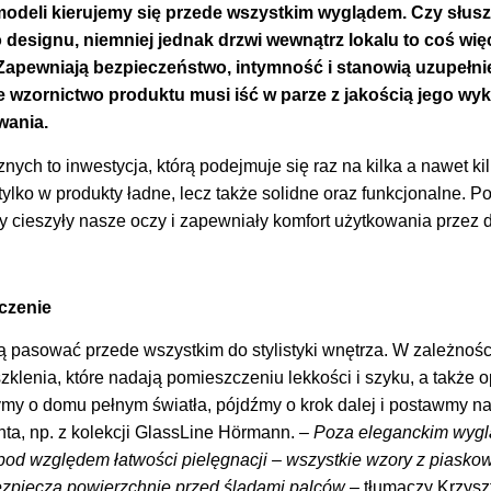
odeli kierujemy się przede wszystkim wyglądem. Czy słusz
designu, niemniej jednak drzwi wewnątrz lokalu to coś więc
apewniają bezpieczeństwo, intymność i stanowią uzupełnie
 wzornictwo produktu musi iść w parze z jakością jego wy
wania.
ch to inwestycja, którą podejmuje się raz na kilka a nawet kil
tylko w produkty ładne, lecz także solidne oraz funkcjonalne.
 cieszyły nasze oczy i zapewniały komfort użytkowania przez d
aczenie
pasować przede wszystkim do stylistyki wnętrza. W zależności
klenia, które nadają pomieszczeniu lekkości i szyku, a także o
ymy o domu pełnym światła, pójdźmy o krok dalej i postawmy n
a, np. z kolekcji GlassLine Hörmann. –
Poza eleganckim wygl
pod względem łatwości pielęgnacji – wszystkie wzory z piasko
ezpiecza powierzchnię przed śladami palców
– tłumaczy Krzysz