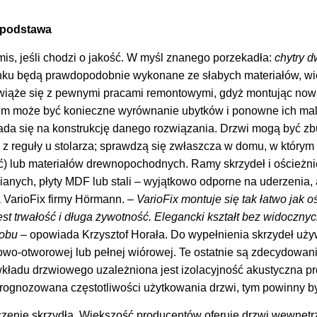
o podstawa
is, jeśli chodzi o jakość. W myśl znanego porzekadła:
chytry d
nku będą prawdopodobnie wykonane ze słabych materiałów, wię
wiąże się z pewnymi pracami remontowymi, gdyż montując now
tem może być konieczne wyrównanie ubytków i ponowne ich ma
ada się na konstrukcję danego rozwiązania. Drzwi mogą być z
z reguły u stolarza; sprawdzą się zwłaszcza w domu, w którym 
) lub materiałów drewnopochodnych. Ramy skrzydeł i ościeżni
ianych, płyty MDF lub stali – wyjątkowo odporne na uderzenia, 
a VarioFix firmy Hörmann. –
VarioFix montuje się tak łatwo jak 
st trwałość i długa żywotność. Elegancki kształt bez widoczny
robu
– opowiada Krzysztof Horała. Do wypełnienia skrzydeł uż
rowo-otworowej lub pełnej wiórowej. Te ostatnie są zdecydowani
wkładu drzwiowego uzależniona jest izolacyjność akustyczna pr
rognozowana częstotliwości użytkowania drzwi, tym powinny by
czenie skrzydła. Większość producentów oferuje drzwi wewnęt