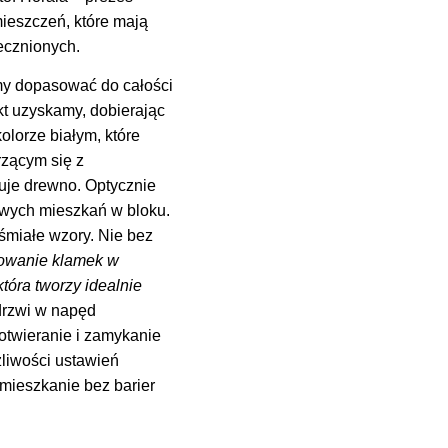
ieszczeń, które mają
ecznionych.
śmy dopasować do całości
kt uzyskamy, dobierając
olorze białym, które
rzącym się z
uje drewno. Optycznie
owych mieszkań w bloku.
miałe wzory. Nie bez
sowanie klamek w
tóra tworzy idealnie
drzwi w napęd
otwieranie i zamykanie
żliwości ustawień
mieszkanie bez barier