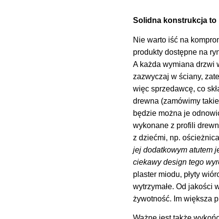
Solidna konstrukcja t
Nie warto iść na komprom
produkty dostępne na ry
A każda wymiana drzwi 
zazwyczaj w ściany, za
więc sprzedawcę, co skł
drewna (zamówimy takie 
będzie można je odnowić
wykonane z profili drewn
z dziećmi, np. ościeżnic
jej dodatkowym atutem je
ciekawy design tego wy
plaster miodu, płyty wió
wytrzymałe. Od jakości 
żywotność. Im większa p
Ważne jest także wykoń