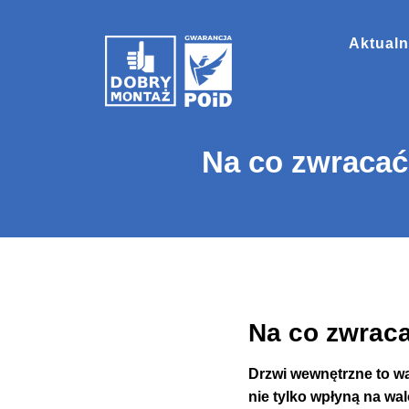
Aktualn
Na co zwracać
Na co zwrac
Drzwi wewnętrzne to w
nie tylko wpłyną na wal