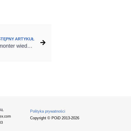
STĘPNY ARTYKUŁ
„Vademecum – o czym monter wiedzieć powinien?” – odbyło się pierwsze szkolenie w ramach grupy „Porozmawiajmy o dobrym montażu”!
AŁ
Polityka prywatności
ex.com
Copyright © POiD 2013-2026
33