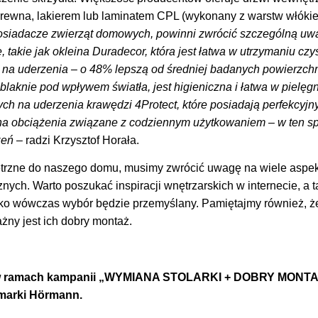
 drewna, lakierem lub laminatem CPL (wykonany z warstw włókie
osiadacze zwierząt domowych, powinni zwrócić szczególną uwa
 takie jak okleina Duradecor, która jest łatwa w utrzymaniu czy
 na uderzenia – o 48% lepszą od średniej badanych powierzch
blaknie pod wpływem światła, jest higieniczna i łatwa w pielę
łych na uderzenia krawędzi 4Protect, które posiadają perfekcyj
 na obciążenia związane z codziennym użytkowaniem – w ten s
zeń
– radzi Krzysztof Horała.
trzne do naszego domu, musimy zwrócić uwagę na wiele aspe
znych. Warto poszukać inspiracji wnętrzarskich w internecie, a 
lko wówczas wybór będzie przemyślany. Pamiętajmy również, że
żny jest ich dobry montaż.
y w ramach kampanii „WYMIANA STOLARKI + DOBRY MONTAŻ
 marki Hörmann.