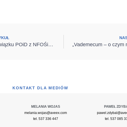
YKUŁ
NA
Webinarium Związku POiD z NFOŚiGW za nami!
KONTAKT DLA MEDIÓW
MELANIA WOJAS
PAWEŁ ZDYB
melania.wojas@aveex.com
pawel.zdybal@ave
tel. 537 336 447
tel. 537 085 3