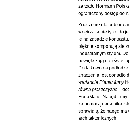
zarządu Hörmann Polska.
ograniczony dostęp do n
Znaczenie dla odbioru a
wnętrza, a nie tylko do 
je na zasadzie kontrastu
pięknie komponują się za
industrialnym stylem. D
powiększają i rozświetl
Dodatkowo na podłodze 
znaczenia jest ponadto 
wariancie Planar firmy
H
równą płaszczyznę
– do
PortaMatic. Napęd firmy
za pomocą nadajnika, ste
sprawiają, że napęd ma 
architektonicznych.