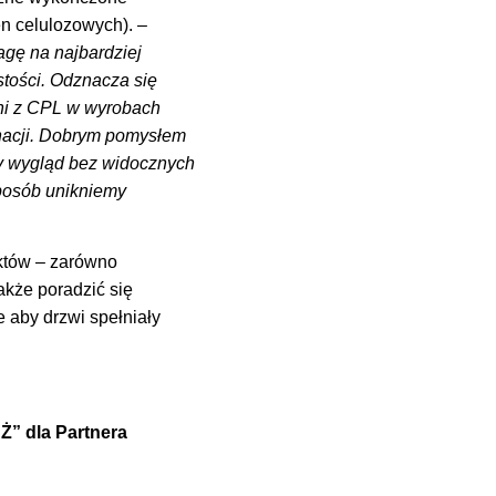
n celulozowych). –
gę na najbardziej
stości. Odznacza się
ni z CPL w wyrobach
gnacji. Dobrym pomysłem
ny wygląd bez widocznych
posób unikniemy
któw – zarówno
także poradzić się
 aby drzwi spełniały
” dla Partnera