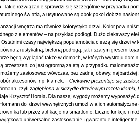
 Takie rozwiązanie sprawdzi się szczególnie w przypadku pom
aturalnego światła, a usytuowane są obok pokoi dobrze nasłon
ranżacji wnętrza ma również kolorystyka drzwi. Kolor powinni
jednego z elementów – na przykład podłogi. Dużo ciekawszy efe
. Ostatnimi czasy największą popularnością cieszą się drzwi w k
równo z rustykalną, bieloną podłogą, jak i szarym gresem koja
obrze będą wyglądać także w domach, w których wystroju domin
ają przestrzeń, co jest ogromną zaletą w przypadku małometraż
możemy zastosować wówczas, bez żadnej obawy, najbardziej ś
dobór akcesoriów, np. klamek. –
Ciekawie prezentuje się zasto
örmann, czyli
zagłębiona w skrzydle drzwiowym rozeta klamki, k
daje Krzysztof Horała. Dla naszej wygody możemy wyposażyć 
 Hörmann do drzwi wewnętrznych umożliwia ich automatyczne 
rownika lub przez aplikacje na smartfonie. Liczne funkcje i mo
wyjątkowo uniwersalne zastosowanie i gwarantuje inteligentne 