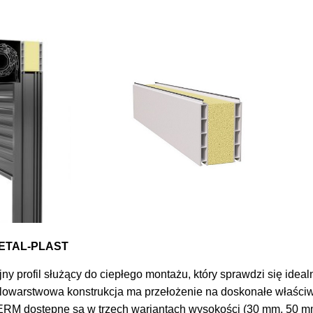
METAL-PLAST
 profil służący do ciepłego montażu, który sprawdzi się idea
owarstwowa konstrukcja ma przełożenie na doskonałe właściwo
ERM dostępne są w trzech wariantach wysokości (30 mm, 50 mm