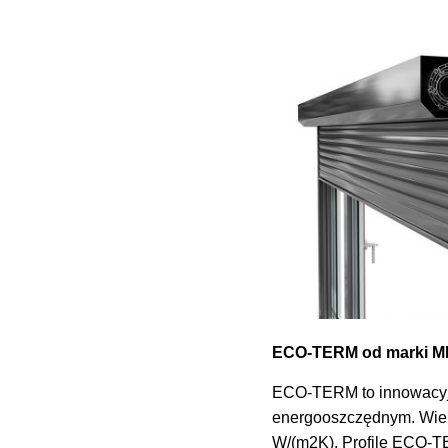
ECO-TERM od marki 
ECO-TERM to innowacyjny
energooszczędnym. Wiel
W/(m2K). Profile ECO-T