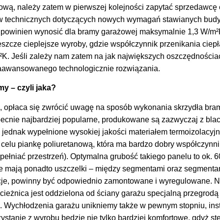
wą, należy zatem w pierwszej kolejności zapytać sprzedawcę 
ów technicznych dotyczących nowych wymagań stawianych bu
n powinien wynosić dla bramy garażowej maksymalnie 1,3 W/m²K
eszcze cieplejsze wyroby, gdzie współczynnik przenikania cie
²K. Jeśli zależy nam zatem na jak największych oszczędnościa
zaawansowanego technologicznie rozwiązania.
y – czyli jaka?
, opłaca się zwrócić uwagę na sposób wykonania skrzydła bra
ecnie najbardziej popularne, produkowane są zazwyczaj z blac
ednak wypełnione wysokiej jakości materiałem termoizolacyjn
o celu piankę poliuretanową, która ma bardzo dobry współczynn
pełniać przestrzeń). Optymalna grubość takiego panelu to ok. 
mają ponadto uszczelki – między segmentami oraz segmentami
cje, powinny być odpowiednio zamontowane i wyregulowane. N
ścieżnica jest oddzielona od ściany garażu specjalną przegrodą 
a. Wychłodzenia garażu unikniemy także w pewnym stopniu, ins
zystanie z wyrobu będzie nie tylko bardziej komfortowe, gdyż 