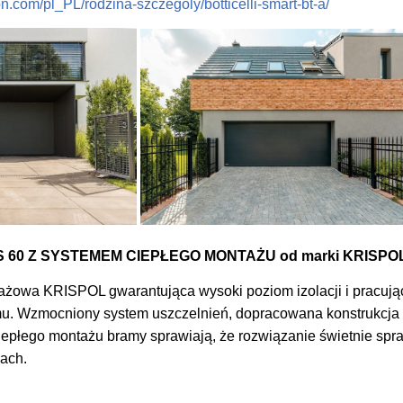
n.com/pl_PL/rodzina-szczegoly/botticelli-smart-bt-a/
 60 Z SYSTEMEM CIEPŁEGO MONTAŻU od marki KRISPO
ażowa KRISPOL gwarantująca wysoki poziom izolacji i pracują
. Wzmocniony system uszczelnień, dopracowana konstrukcja 
epłego montażu bramy sprawiają, że rozwiązanie świetnie spr
ach.