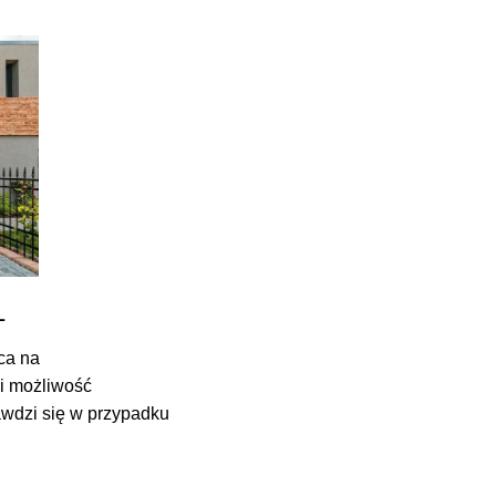
L
ca na
i możliwość
awdzi się w przypadku