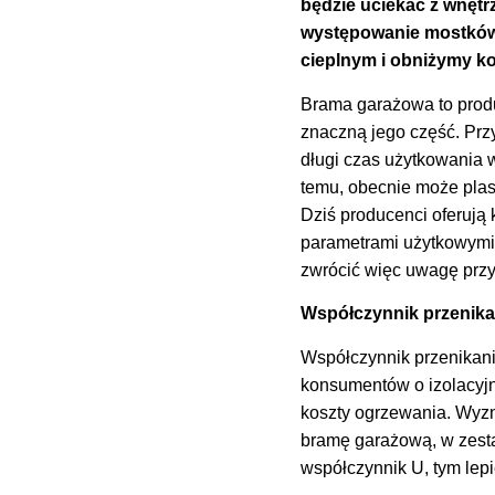
będzie uciekać z wnętr
występowanie mostków 
cieplnym i obniżymy ko
Brama garażowa to produ
znaczną jego część. Przy
długi czas użytkowania 
temu, obecnie może plas
Dziś producenci oferują 
parametrami użytkowymi
zwrócić więc uwagę prz
Współczynnik przenikan
Współczynnik przenikani
konsumentów o izolacyjn
koszty ogrzewania. Wyzna
bramę garażową, w zestaw
współczynnik U, tym lepi