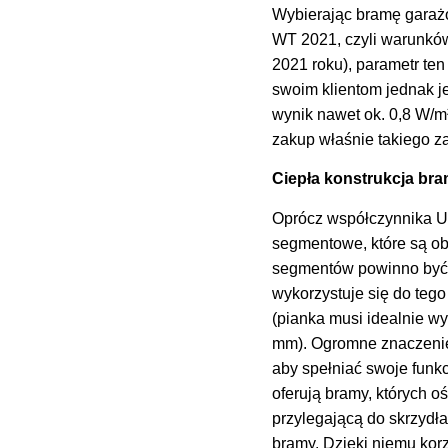
Wybierając bramę garażo
WT 2021, czyli warunk
2021 roku), parametr te
swoim klientom jednak j
wynik nawet ok. 0,8 W/m
zakup właśnie takiego 
Ciepła konstrukcja bram
Oprócz współczynnika U
segmentowe, które są ob
segmentów powinno być j
wykorzystuje się do teg
(pianka musi idealnie wy
mm). Ogromne znaczenie 
aby spełniać swoje funk
oferują bramy, których o
przylegającą do skrzydł
bramy. Dzięki niemu kor