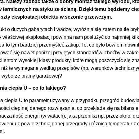
za. Należy zadbać także o dobry montaż takiego wyrobu, któ
termicznych na styku ze ścianą. Dzięki temu będziemy cie
szty eksploatacji obiektu w sezonie grzewczym.
kt o dużych gabarytach i wadze, wyróżnia się zatem na tle bry
 właściwej eksploatacji powinna nam posłużyć co najmniej kilk
warto tym bardziej przemyśleć zakup. To, co było bowiem nowin
ować się nawet poniżej przyjętych standardów, choćby w zakr
klientom wysokiej klasy produkty, które mogą poszczycić się z
 niż te wymagane według przepisów (np. warunków techniczny
y wyborze bramy garażowej?
ia ciepła U – co to takiego?
a ciepła U to parametr używany w przypadku przegród budowla
ości cieplnej danego rozwiązania, co przekłada się na bilans 
cza ilość energii (w watach), jaka przenika np. przez okno, d
ieniu z powierzchnią danej przegrody i różnicą temperatur z ob
ej.