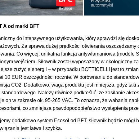
 A od marki BFT
aniczny do intensywnego użytkowania, który sprawdzi się dosko
żowych. Za sprawą dużej prędkości otwierania oszczędzamy c
kowania. Co więcej, unikalna funkcja antywłamaniowa (modele
onym wejściem. Siłownik został wyposażony w ekologiczny zas
ejsze zużycie energii – w przypadku BOTTICELLI jest to zmian
olei 10 EUR oszczędności rocznie. W porównaniu do standardo
isja CO2. Dodatkowo, waga produktu jest mniejsza, gdyż taki za
a standardowego. Należy również podkreślić, że zasilanie akces
uje on w zakresie ok. 95-265 VAC. To oznacza, że wahania nap
kcesoriami, co zmniejsza prawdopodobieństwo wystąpienia prze
lujemy dodatkowo system Ecosol od BFT, siłownik będzie mógł b
wiązania jest łatwa i szybka.