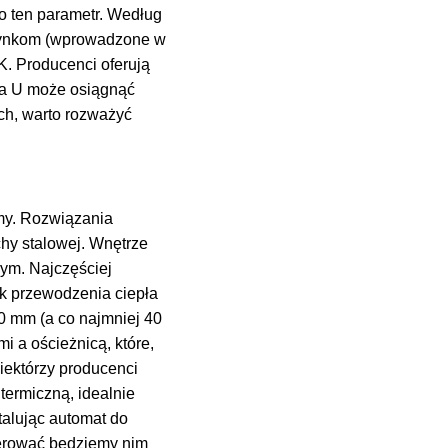
o ten parametr. Według
dynkom (wprowadzone w
. Producenci oferują
pła U może osiągnąć
ch, warto rozważyć
my. Rozwiązania
hy stalowej. Wnętrze
ym. Najczęściej
ik przewodzenia ciepła
60 mm (a co najmniej 40
 a ościeżnicą, które,
iektórzy producenci
termiczną, idealnie
talując automat do
sterować będziemy nim