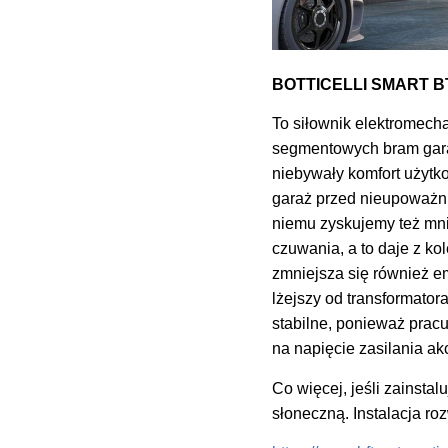
BOTTICELLI SMART BT
To siłownik elektromech
segmentowych bram gara
niebywały komfort użyt
garaż przed nieupoważni
niemu zyskujemy też mni
czuwania, a to daje z k
zmniejsza się również em
lżejszy od transformator
stabilne, ponieważ prac
na napięcie zasilania a
Co więcej, jeśli zainsta
słoneczną. Instalacja roz