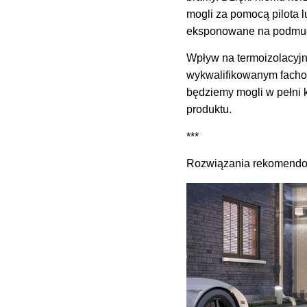
mogli za pomocą pilota l
eksponowane na podmuc
Wpływ na termoizolacyj
wykwalifikowanym facho
będziemy mogli w pełni k
produktu.
***
Rozwiązania rekomend