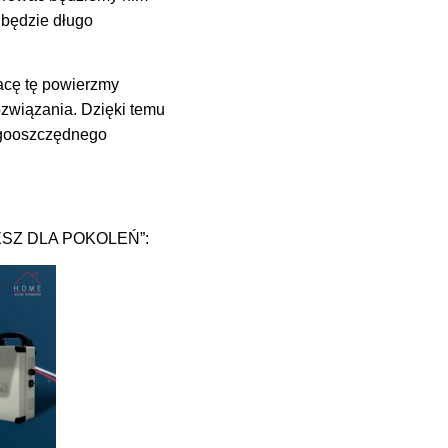
e będzie długo
acę tę powierzmy
związania. Dzięki temu
ergooszczędnego
JESZ DLA POKOLEŃ”: