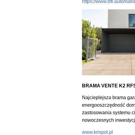
https://www.bft-automatio
BRAMA VENTE K2 RFS
Najcieplejsza brama gar
energooszczędność domu
zastosowania systemu ci
nowoczesnych inwestycj
www.krispol.pl