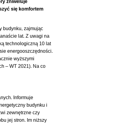
ry zniweluje
szyć się komfortem
ły budynku, zajmując
anaście lat. Z uwagi na
ką technologiczną 10 lat
esie energooszczędności.
nacznie wyższymi
ch – WT 2021). Na co
nych. Informuje
energetyczny budynku i
rzwi zewnętrzne czy
u jej stron. Im niższy