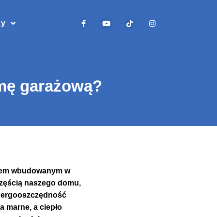
zy
amę garażową?
rażem wbudowanym w
częścią naszego domu,
 energooszczędność
a marne, a ciepło