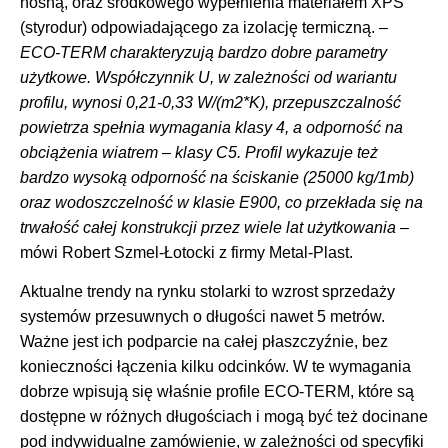
nośną, oraz środkowego wypełnienia materiałem XPS
(styrodur) odpowiadającego za izolację termiczną. –
ECO-TERM charakteryzują bardzo dobre parametry
użytkowe. Współczynnik U, w zależności od wariantu
profilu, wynosi 0,21-0,33 W/(m2*K), przepuszczalność
powietrza spełnia wymagania klasy 4, a odporność na
obciążenia wiatrem – klasy C5. Profil wykazuje też
bardzo wysoką odporność na ściskanie (25000 kg/1mb)
oraz wodoszczelność w klasie E900, co przekłada się na
trwałość całej konstrukcji przez wiele lat użytkowania
–
mówi Robert Szmel-Łotocki z firmy Metal-Plast.
Aktualne trendy na rynku stolarki to wzrost sprzedaży
systemów przesuwnych o długości nawet 5 metrów.
Ważne jest ich podparcie na całej płaszczyźnie, bez
konieczności łączenia kilku odcinków. W te wymagania
dobrze wpisują się właśnie profile ECO-TERM, które są
dostępne w różnych długościach i mogą być też docinane
pod indywidualne zamówienie, w zależności od specyfiki