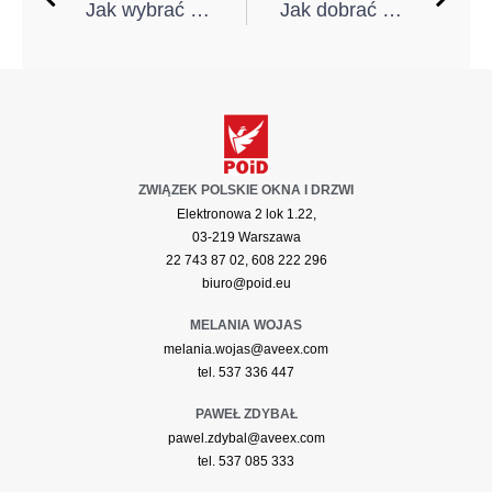
Jak wybrać osłony okienne na wymiar?
Jak dobrać automatykę do bramy wjazdowej?
ZWIĄZEK POLSKIE OKNA I DRZWI
Elektronowa 2 lok 1.22,
03-219 Warszawa
22 743 87 02, 608 222 296
biuro@poid.eu
MELANIA WOJAS
melania.wojas@aveex.com
tel. 537 336 447
PAWEŁ ZDYBAŁ
pawel.zdybal@aveex.com
tel. 537 085 333