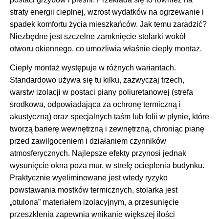
straty energii cieplnej, wzrost wydatków na ogrzewanie i
spadek komfortu życia mieszkańców. Jak temu zaradzić?
Niezbędne jest szczelne zamknięcie stolarki wokół
otworu okiennego, co umożliwia właśnie ciepły montaż.
Ciepły montaż występuje w różnych wariantach.
Standardowo używa się tu kilku, zazwyczaj trzech,
warstw izolacji w postaci piany poliuretanowej (strefa
środkowa, odpowiadająca za ochronę termiczną i
akustyczną) oraz specjalnych taśm lub folii w płynie, które
tworzą barierę wewnętrzną i zewnętrzną, chroniąc pianę
przed zawilgoceniem i działaniem czynników
atmosferycznych. Najlepsze efekty przynosi jednak
wysunięcie okna poza mur, w strefę ocieplenia budynku.
Praktycznie wyeliminowane jest wtedy ryzyko
powstawania mostków termicznych, stolarka jest
„otulona” materiałem izolacyjnym, a przesunięcie
przeszklenia zapewnia wnikanie większej ilości