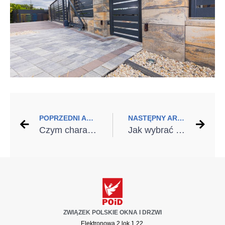
POPRZEDNI ARTYKUŁ
NASTĘPNY ARTYKUŁ
Czym charakteryzuje się ciepły montaż?
Jak wybrać drzwi do pomieszczeń gospodarczych
ZWIĄZEK POLSKIE OKNA I DRZWI
Elektronowa 2 lok 1.22,