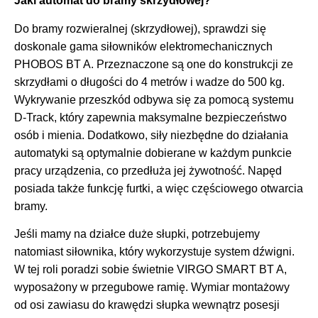
Jaki automat do bramy skrzydłowej?
Do bramy rozwieralnej (skrzydłowej), sprawdzi się
doskonale gama siłowników elektromechanicznych
PHOBOS BT A. Przeznaczone są one do konstrukcji ze
skrzydłami o długości do 4 metrów i wadze do 500 kg.
Wykrywanie przeszkód odbywa się za pomocą systemu
D-Track, który zapewnia maksymalne bezpieczeństwo
osób i mienia. Dodatkowo, siły niezbędne do działania
automatyki są optymalnie dobierane w każdym punkcie
pracy urządzenia, co przedłuża jej żywotność. Napęd
posiada także funkcję furtki, a więc częściowego otwarcia
bramy.
Jeśli mamy na działce duże słupki, potrzebujemy
natomiast siłownika, który wykorzystuje system dźwigni.
W tej roli poradzi sobie świetnie VIRGO SMART BT A,
wyposażony w przegubowe ramię. Wymiar montażowy
od osi zawiasu do krawędzi słupka wewnątrz posesji