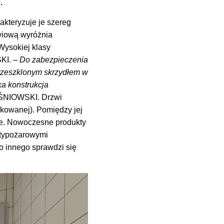
.
akteryzuje je szereg
wiową wyróżnia
Wysokiej klasy
KI. –
Do zabezpieczenia
rzeszklonym skrzydłem w
ka konstrukcja
WIŚNIOWSKI. Drzwi
kowanej). Pomiędzy jej
we. Nowoczesne produkty
ntypożarowymi
o innego sprawdzi się