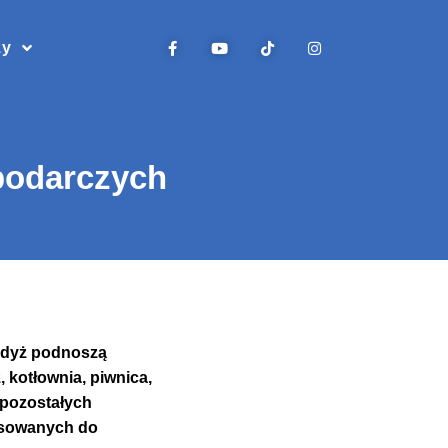
zy
podarczych
gdyż podnoszą
 kotłownia, piwnica,
 pozostałych
pasowanych do