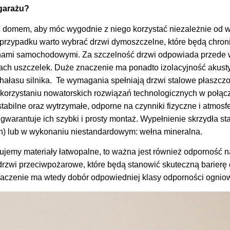
 garażu?
z domem, aby móc wygodnie z niego korzystać niezależnie od
przypadku warto wybrać drzwi dymoszczelne, które będą chron
nami samochodowymi. Za szczelność drzwi odpowiada przede ws
ch uszczelek. Duże znaczenie ma ponadto izolacyjność akust
 hałasu silnika. Te wymagania spełniają drzwi stalowe płaszc
rzystaniu nowatorskich rozwiązań technologicznych w połącz
 stabilne oraz wytrzymałe, odporne na czynniki fizyczne i atmosf
warantuje ich szybki i prosty montaż. Wypełnienie skrzydła st
n) lub w wykonaniu niestandardowym: wełna mineralna.
jemy materiały łatwopalne, to ważna jest również odporność na
zwi przeciwpożarowe, które będą stanowić skuteczną barierę 
naczenie ma wtedy dobór odpowiedniej klasy odporności ogniow