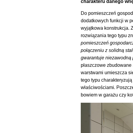
charakteru danego wnęt
Do pomieszczeń gospodar
dodatkowych funkcji w p
wyjątkowa konstrukcja. 
rozwiązania tego typu z
pomieszczeń gospodarcz
połączeniu z solidną st
gwarantuje niezawodną p
płaszczowe zbudowane s
warstwami umieszcza si
tego typu charakteryzuj
właściwościami. Poszcze
bowiem w garażu czy kotł