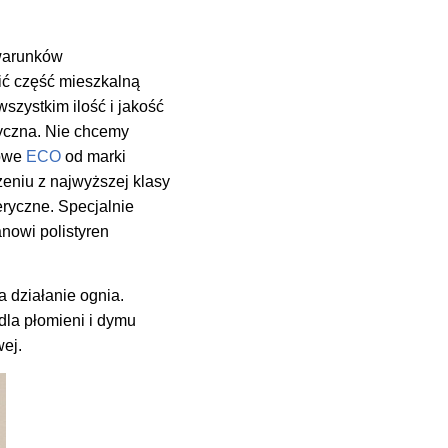
 warunków
ić część mieszkalną
zystkim ilość i jakość
yczna. Nie chcemy
zowe
ECO
od marki
eniu z najwyższej klasy
eryczne. Specjalnie
anowi polistyren
 działanie ognia.
dla płomieni i dymu
ej.