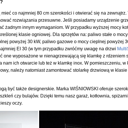
i?
 mieć co najmniej 80 cm szerokości i otwierać się na zewnątrz
ować rozwiązania przesuwne. Jeśli posiadamy urządzenie grze
tać żadnym innym wymaganiom. W przypadku wyższej mocy kotł
eślonej klasie ogniowej. Dla sprzętów na: paliwo stałe o mocy
plnej powyżej 30 kW, paliwo gazowe o mocy cieplnej powyżej 
 najmniej EI 30 (w tym przypadku zwróćmy uwagę na drzwi
Mult
 one wyposażone w nienagrzewającą się klamkę z rdzeniem s
 nam ich otwarcie lub też w klamkę inox. W pomieszczeniu, w k
wy, należy natomiast zamontować stolarkę drzwiową w klasie
ogą być także designerskie. Marka WIŚNIOWSKI oferuje szerok
eszkleń czy bulajów. Dzięki temu nasz garaż, kotłownia, spiżarni
cieszy oczy.