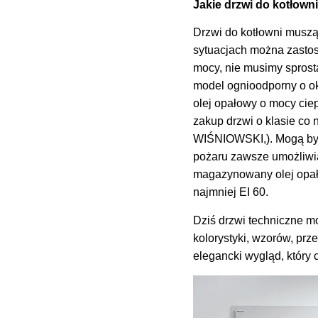
Jakie drzwi do kotłown
Drzwi do kotłowni muszą
sytuacjach można zastos
mocy, nie musimy spros
model ognioodporny o okr
olej opałowy o mocy cie
zakup drzwi o klasie co
WIŚNIOWSKI,). Mogą być
pożaru zawsze umożliwia
magazynowany olej opało
najmniej EI 60.
Dziś drzwi techniczne m
kolorystyki, wzorów, prz
elegancki wygląd, który 