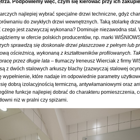
rza. Podpowiemy więc, czym się kierować przy ich zakupie
czych najlepiej wybrać specjalne drzwi techniczne, gdyż char
orównaniu do zwykłych drzwi wewnętrznych. Taką stolarkę drz
Z czego jest zazwyczaj wykonana? Dominuje niezawodna stal. 
najdziemy w ofercie polskich producentów, np. marki WIŚNIOWS
ych sprawdzą się doskonale drzwi płaszczowe z pełnym lub p
alową ościeżnicą, wykonaną z kształtowników profilowanych. Ta
racę przez długie lata
– tłumaczy Ireneusz Wierciak z firmy 
ą z dwóch stalowych arkuszy blachy (zazwyczaj stalowej ocyn
ę wypełnienie, które nadaje im odpowiednie parametry użytko
ą się dobrą izolacyjnością termiczną, antywłamaniowymi oraz a
gólne funkcje najlepiej dobrać do charakteru pomieszczenia, c
owni niż w pralni czy spiżarni.