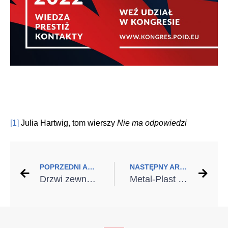
[1]
Julia Hartwig, tom wierszy
Nie ma odpowiedzi
POPRZEDNI ARTYKUŁ
NASTĘPNY ARTYKUŁ
Drzwi zewnętrzne powinny być eko
Metal-Plast z Partnerami . Rekordowo zielony wynik za 2021!