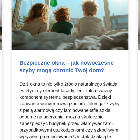
Bezpieczne okna – jak nowoczesne
szyby mogą chronić Twój dom?
Dziś okna to nie tylko źródło naturalnego światła i
estetyczny element fasady, lecz także ważny
komponent systemu bezpieczeństwa. Dzięki
zaawansowanym rozwiązaniom, takim jak szyby
z pętlą alarmową czy laminowane tafle szkła
odporne na uderzenia, można skutecznie
zabezpieczyć budynek przed włamywaczami,
przypadkowymi uszkodzeniami czy szkodliwym
wpływem promieniowania UV. Jak działają te