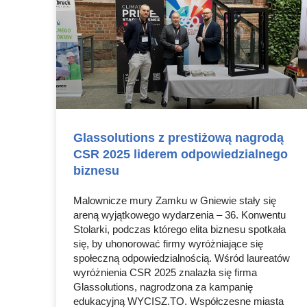
Glassolutions z prestiżową nagrodą
CSR 2025 liderem odpowiedzialnego
biznesu
Malownicze mury Zamku w Gniewie stały się
areną wyjątkowego wydarzenia – 36. Konwentu
Stolarki, podczas którego elita biznesu spotkała
się, by uhonorować firmy wyróżniające się
społeczną odpowiedzialnością. Wśród laureatów
wyróżnienia CSR 2025 znalazła się firma
Glassolutions, nagrodzona za kampanię
edukacyjną WYCISZ.TO. Współczesne miasta