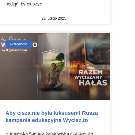
podjąć, by cieszyć
21 lutego 2025
Aktualności
Aby cisza nie była luksusem! Rusza
kampania edukacyjna Wycisz.to
Europejska Agencja Środowiska szacuje, że