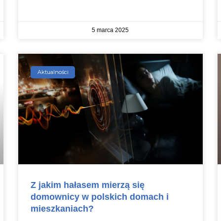
5 marca 2025
Aktualności
Z jakim hałasem mierzą się
domownicy w polskich domach i
mieszkaniach?