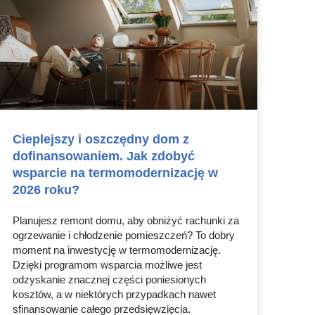
Cieplejszy i oszczędny dom z
dofinansowaniem. Jak zdobyć
wsparcie na termomodernizację w
2026 roku?
Planujesz remont domu, aby obniżyć rachunki za
ogrzewanie i chłodzenie pomieszczeń? To dobry
moment na inwestycję w termomodernizację.
Dzięki programom wsparcia możliwe jest
odzyskanie znacznej części poniesionych
kosztów, a w niektórych przypadkach nawet
sfinansowanie całego przedsięwzięcia.