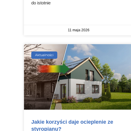
do istotnie
11 maja 2026
Aktualności
Jakie korzyści daje ocieplenie ze
styropianu?