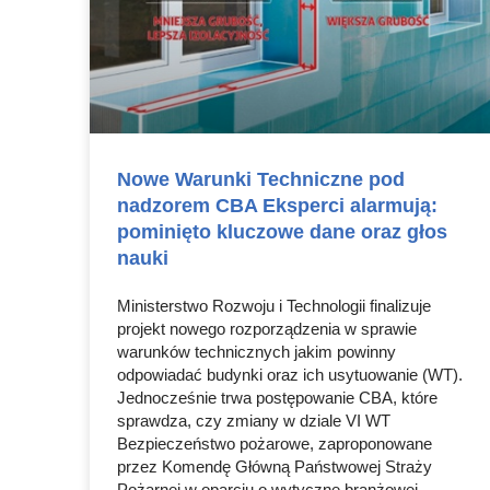
Nowe Warunki Techniczne pod
nadzorem CBA Eksperci alarmują:
pominięto kluczowe dane oraz głos
nauki
Ministerstwo Rozwoju i Technologii finalizuje
projekt nowego rozporządzenia w sprawie
warunków technicznych jakim powinny
odpowiadać budynki oraz ich usytuowanie (WT).
Jednocześnie trwa postępowanie CBA, które
sprawdza, czy zmiany w dziale VI WT
Bezpieczeństwo pożarowe, zaproponowane
przez Komendę Główną Państwowej Straży
Pożarnej w oparciu o wytyczne branżowej